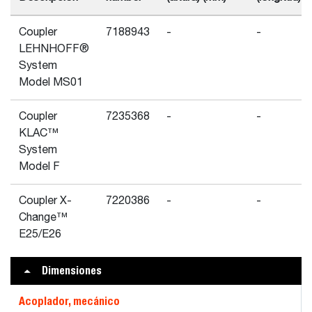
Coupler
7188943
-
-
LEHNHOFF®
System
Model MS01
Coupler
7235368
-
-
KLAC™
System
Model F
Coupler X-
7220386
-
-
Change™
E25/E26
Dimensiones
Acoplador, mecánico