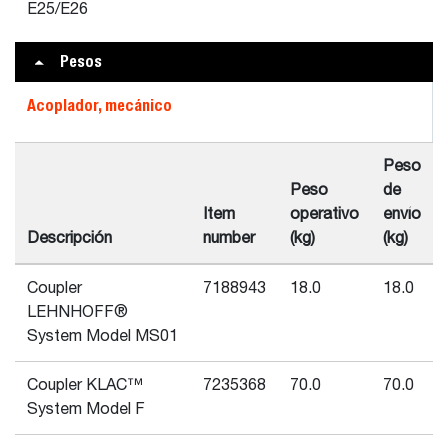
E25/E26
Pesos
Acoplador, mecánico
Peso
Peso
de
Item
operativo
envío
Descripción
number
(kg)
(kg)
Coupler
7188943
18.0
18.0
LEHNHOFF®
System Model MS01
Coupler KLAC™
7235368
70.0
70.0
System Model F