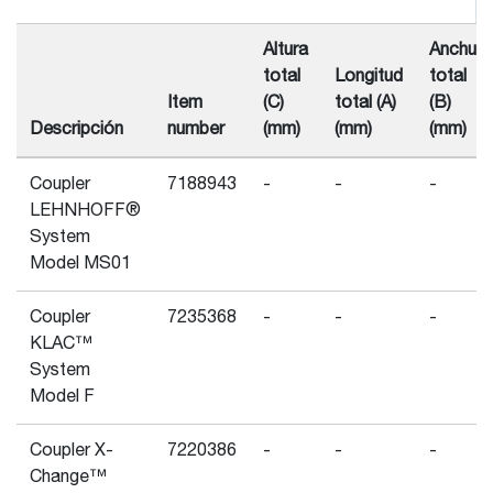
Altura
Anchura
total
Longitud
total
Item
(C)
total (A)
(B)
Descripción
number
(mm)
(mm)
(mm)
Coupler
7188943
-
-
-
LEHNHOFF®
System
Model MS01
Coupler
7235368
-
-
-
KLAC™
System
Model F
Coupler X-
7220386
-
-
-
Change™