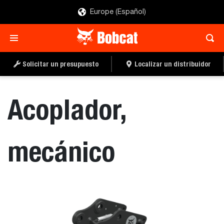
Europe (Español)
SOLICITAR UN
LOCALIZAR UN
PRESUPUESTO
DISTRIBUIDOR
Solicitar un presupuesto
Localizar un distribuidor
Acoplador,
mecánico