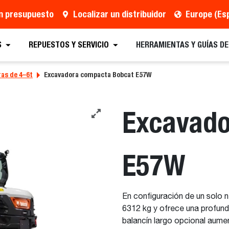
un presupuesto
Localizar un distribuidor
Europe (Es
uesto
Distribuidor
Solicitar Folletos
Progr
S
REPUESTOS Y SERVICIO
HERRAMIENTAS Y GUÍAS D
as de 4–6t
Excavadora compacta Bobcat E57W
Excavad
E57W
En configuración de un solo 
6312 kg y ofrece una profun
balancín largo opcional aume