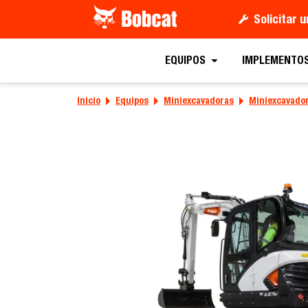
Solicitar 
Solicitar un presup
EQUIPOS
IMPLEMENTO
Inicio
Equipos
Miniexcavadoras
Miniexcavador