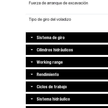
Fuerza de arranque de excavación
Tipo de giro del voladizo
Sistema de giro
Cilindros hidráulicos
Working range
Rendimiento
Ciclos de trabajo
Sistema hidráulico