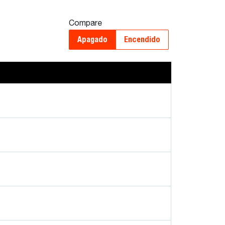
Compare
Apagado
Encendido