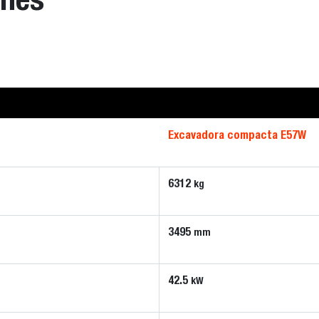
Excavadora compacta E57W
6312
kg
3495
mm
42.5
kW