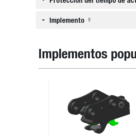
Proteccion del tiempo de ac
Implemento
3
Implementos popu