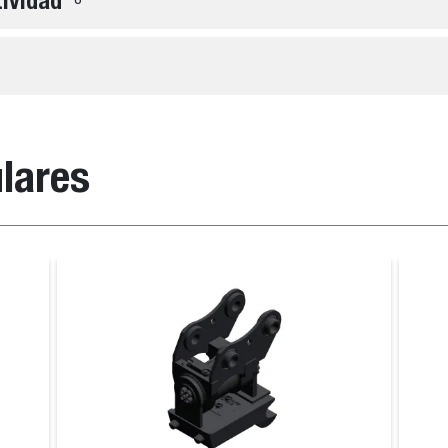
tividad
lares