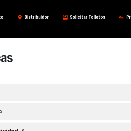
to
Distribuidor
Solicitar Folletos
Pr
cas
3
8