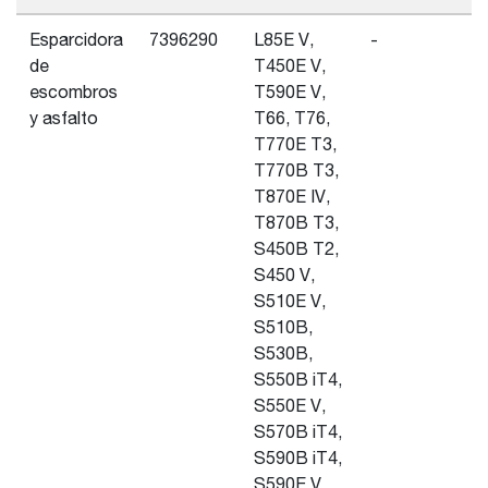
Esparcidora
7396290
L85E V,
-
de
T450E V,
escombros
T590E V,
y asfalto
T66, T76,
T770E T3,
T770B T3,
T870E IV,
T870B T3,
S450B T2,
S450 V,
S510E V,
S510B,
S530B,
S550B iT4,
S550E V,
S570B iT4,
S590B iT4,
S590E V,