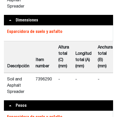
Asphalt
Spreader
Dimensiones
Esparcidora de suelo y asfalto
Altura
Anchura
total
Longitud
total
Item
(C)
total (A)
(B)
Descripción
number
(mm)
(mm)
(mm)
Soil and
7396290
-
-
-
Asphalt
Spreader
Pesos
Esparcidora de suelo y asfalto