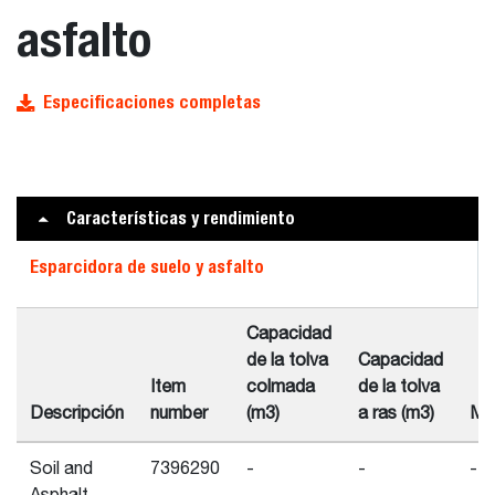
asfalto
Especificaciones completas
Características y rendimiento
Esparcidora de suelo y asfalto
Capacidad
de la tolva
Capacidad
Item
colmada
de la tolva
Descripción
number
(m3)
a ras (m3)
Mo
Soil and
7396290
-
-
-