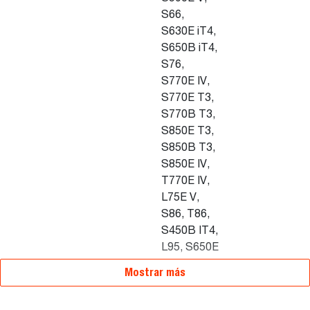
S66,
S630E iT4,
S650B iT4,
S76,
S770E IV,
S770E T3,
S770B T3,
S850E T3,
S850B T3,
S850E IV,
T770E IV,
L75E V,
S86, T86,
S450B IT4,
L95, S650E
V, S630E V
Mostrar más