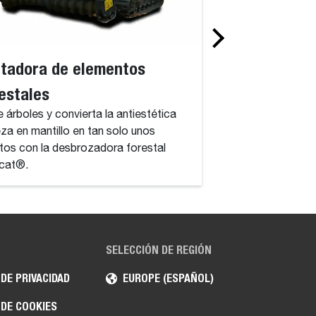
tadora de elementos
Fresadora gir
estales
La fresadora girato
implemento con do
e árboles y convierta la antiestética
por un motor hidráu
za en mantillo en tan solo unos
completamente int
tos con la desbrozadora forestal
cat®.
SELECCIÓN DE REGIÓN
 DE PRIVACIDAD
EUROPE (ESPAÑOL)
 DE COOKIES