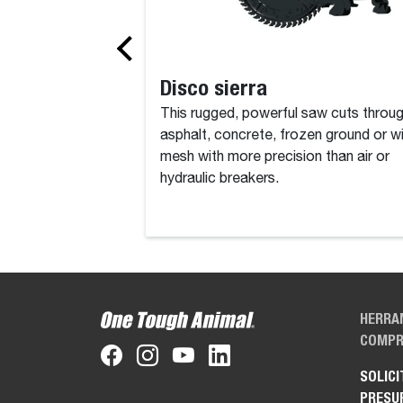
Disco sierra
This rugged, powerful saw cuts throu
asphalt, concrete, frozen ground or w
mesh with more precision than air or
hydraulic breakers.
HERRA
COMPR
SOLICI
PRESU