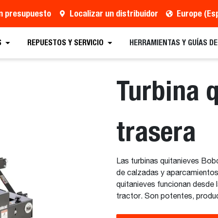
un presupuesto
Localizar un distribuidor
Europe (Es
Localizar un distribuidor
Solicitar un folleto
S
REPUESTOS Y SERVICIO
HERRAMIENTAS Y GUÍAS D
Turbina 
trasera
Las turbinas quitanieves Bobc
de calzadas y aparcamientos 
quitanieves funcionan desde 
tractor. Son potentes, produc