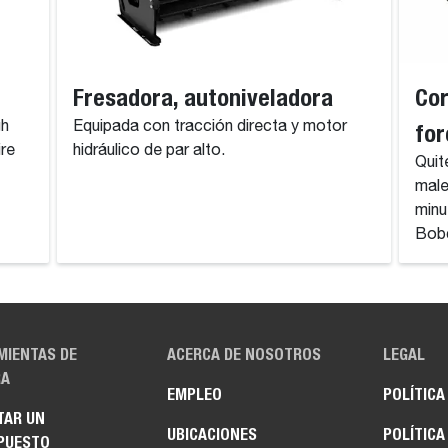
Fresadora, autoniveladora
Cor
gh
Equipada con tracción directa y motor
for
ire
hidráulico de par alto.
Quit
male
minu
Bob
MIENTAS DE
ACERCA DE NOSOTROS
LEGAL
A
EMPLEO
POLÍTICA
TAR UN
UBICACIONES
POLÍTICA
PUESTO