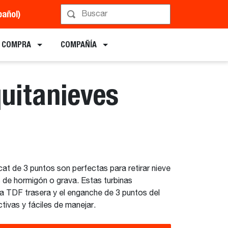
pañol)
Programe una demostración
E COMPRA
COMPAÑÍA
quitanieves
at de 3 puntos son perfectas para retirar nieve
de hormigón o grava. Estas turbinas
la TDF trasera y el enganche de 3 puntos del
tivas y fáciles de manejar.