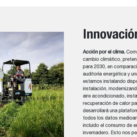
Innovació
Acción por el clima.
Como
cambio climático, prete
para 2030, en comparació
auditoría energética y un
estamos instalando dispo
instalación, modernizand
aire acondicionado, inst
recuperación de calor pa
desarrollará una platafor
todos los datos medioam
incluido el consumo de e
invernadero. Esto nos pe