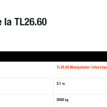
e la TL26.60
TL26.60 Manipulador telescópi
3.1
m
2600
kg