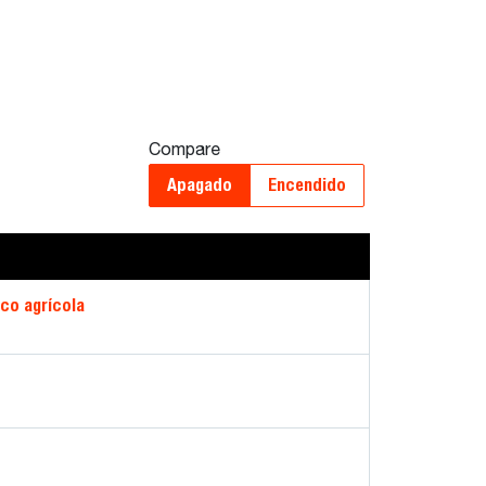
Compare
Apagado
Encendido
co agrícola