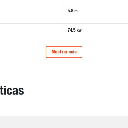
5.8
m
74.5
kW
4840
kg
Mostrar más
ticas