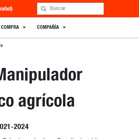
pañol)
E COMPRA
COMPAÑÍA
la
Manipulador
co agrícola
2021-2024