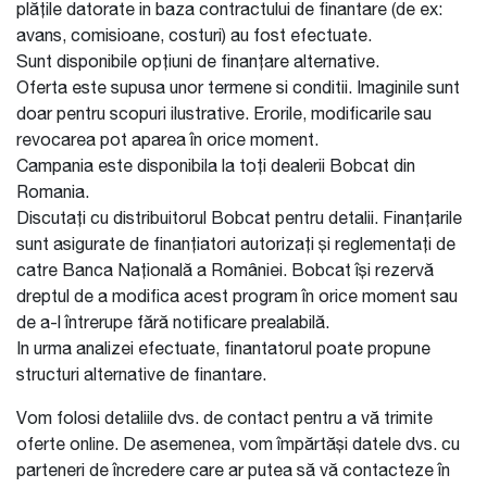
plățile datorate in baza contractului de finantare (de ex:
avans, comisioane, costuri) au fost efectuate.
Sunt disponibile opțiuni de finanțare alternative.
Oferta este supusa unor termene si conditii. Imaginile sunt
doar pentru scopuri ilustrative. Erorile, modificarile sau
revocarea pot aparea în orice moment.
Campania este disponibila la toți dealerii Bobcat din
Romania.
Discutați cu distribuitorul Bobcat pentru detalii. Finanțarile
sunt asigurate de finanțiatori autorizați și reglementați de
catre Banca Națională a României. Bobcat își rezervă
dreptul de a modifica acest program în orice moment sau
de a-l întrerupe fără notificare prealabilă.
In urma analizei efectuate, finantatorul poate propune
structuri alternative de finantare.
Vom folosi detaliile dvs. de contact pentru a vă trimite
oferte online. De asemenea, vom împărtăși datele dvs. cu
parteneri de încredere care ar putea să vă contacteze în