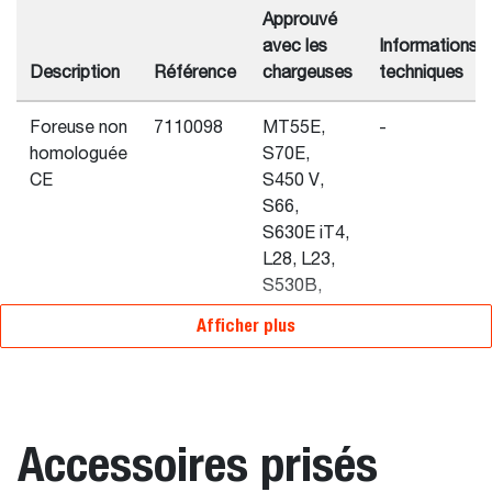
Approuvé
avec les
Informations
Description
Référence
chargeuses
techniques
Foreuse non
7110098
MT55E,
-
homologuée
S70E,
CE
S450 V,
S66,
S630E iT4,
L28, L23,
S530B,
MT100
Afficher plus
Accessoires prisés