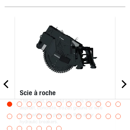
ole – Utilitaire sur godet
Fourches à p
Scie à roche
This rugged, powerful saw cuts through
asphalt, concrete, frozen ground or wire
mesh with more precision than air or
hydraulic breakers.