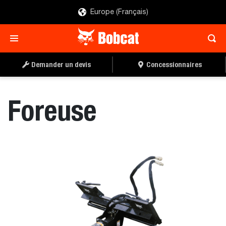
Europe (Français)
TROUVER UN
DEMANDER UN DEVIS
CONCESSIONNAIRE
Demander un devis
Concessionnaires
Foreuse