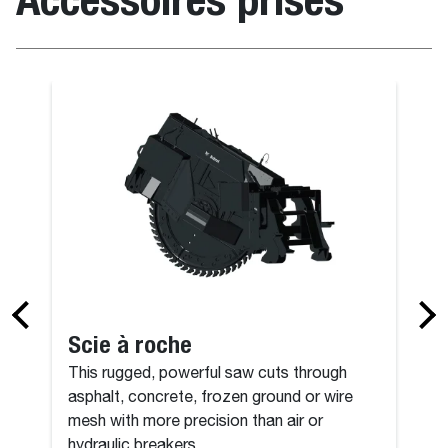
otatif
Grappin à dé
Scie à roche
This rugged, powerful saw cuts through
asphalt, concrete, frozen ground or wire
mesh with more precision than air or
hydraulic breakers.