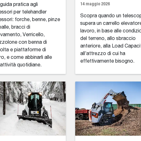
14 maggio 2026
guida pratica agli
ssori per telehandler
Scopra quando un telesco
ssori: forche, benne, pinze
supera un carrello elevatore
alle, bracci di
lavoro, in base alle condizi
evamento, Verricello,
del terreno, allo sbraccio
zolone con benna di
anteriore, alla Load Capaci
olta e piattaforme di
all’attrezzo di cui ha
ro, e come abbinarli alle
effettivamente bisogno.
attività quotidiane.