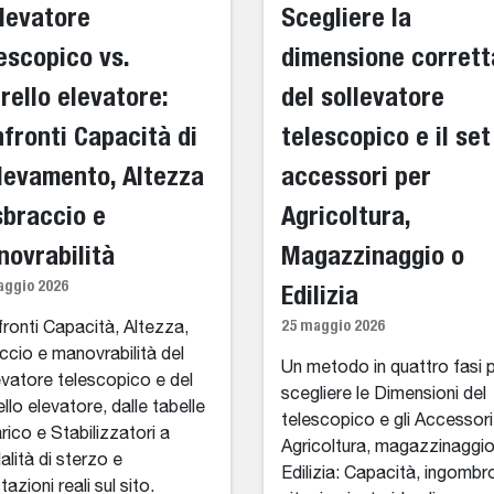
levatore
Scegliere la
escopico vs.
dimensione corrett
rello elevatore:
del sollevatore
fronti Capacità di
telescopico e il set
levamento, Altezza
accessori per
sbraccio e
Agricoltura,
ovrabilità
Magazzinaggio o
aggio 2026
Edilizia
25 maggio 2026
ronti Capacità, Altezza,
ccio e manovrabilità del
Un metodo in quattro fasi 
evatore telescopico e del
scegliere le Dimensioni del
ello elevatore, dalle tabelle
telescopico e gli Accessori
arico e Stabilizzatori a
Agricoltura, magazzinaggi
lità di sterzo e
Edilizia: Capacità, ingombr
azioni reali sul sito.