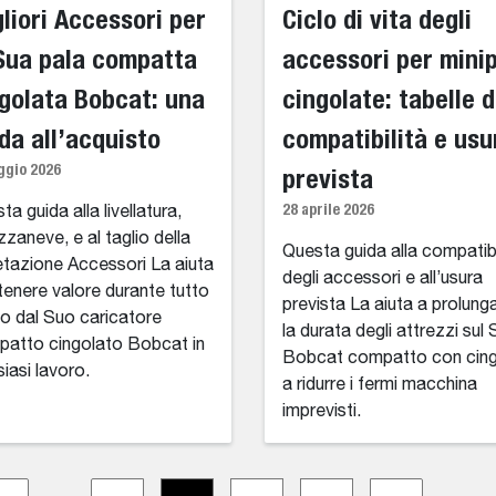
liori Accessori per
Ciclo di vita degli
Sua pala compatta
accessori per mini
golata Bobcat: una
cingolate: tabelle d
da all’acquisto
compatibilità e usu
ggio 2026
prevista
28 aprile 2026
ta guida alla livellatura,
zaneve, e al taglio della
Questa guida alla compatibi
tazione Accessori La aiuta
degli accessori e all’usura
tenere valore durante tutto
prevista La aiuta a prolung
no dal Suo caricatore
la durata degli attrezzi sul 
atto cingolato Bobcat in
Bobcat compatto con cing
siasi lavoro.
a ridurre i fermi macchina
imprevisti.