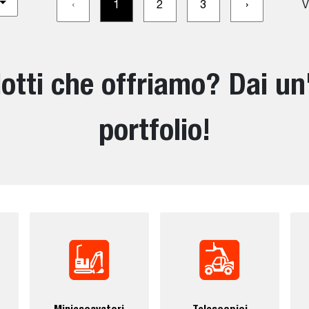
‹
1
2
3
›
V
otti che offriamo? Dai un
portfolio!