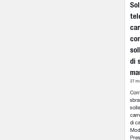
Sol
tel
car
con
sol
di 
man
27 m
Conf
sbra
soll
carr
di c
Moda
Prest