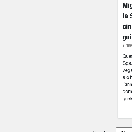
Mig
la 
cin
gui
7 ma
Ques
Spaz
vege
a ot
l’an
comp
qual