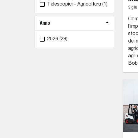
Telescopici - Agricoltura
(1)
9 giu
Come
Anno
l’imp
stoc
2026
(28)
dei 
agri
agli 
Bobc