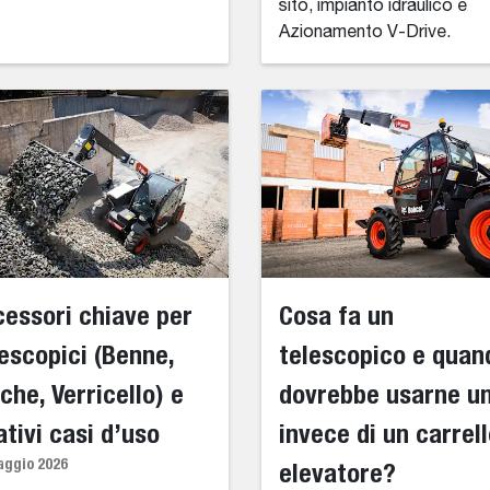
sito, impianto idraulico e
Azionamento V-Drive.
essori chiave per
Cosa fa un
escopici (Benne,
telescopico e quan
che, Verricello) e
dovrebbe usarne u
ativi casi d’uso
invece di un carrel
aggio 2026
elevatore?