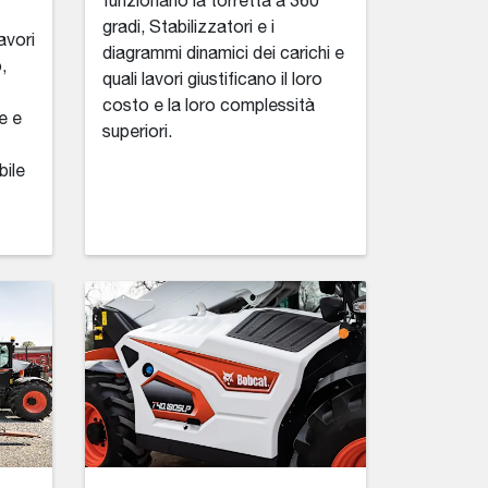
funzionano la torretta a 360
gradi, Stabilizzatori e i
lavori
diagrammi dinamici dei carichi e
,
quali lavori giustificano il loro
costo e la loro complessità
e e
superiori.
bile