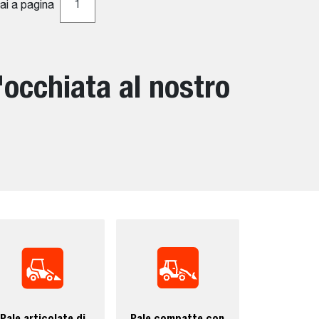
ai a pagina
'occhiata al nostro
Pale articolate di
Pale compatte con