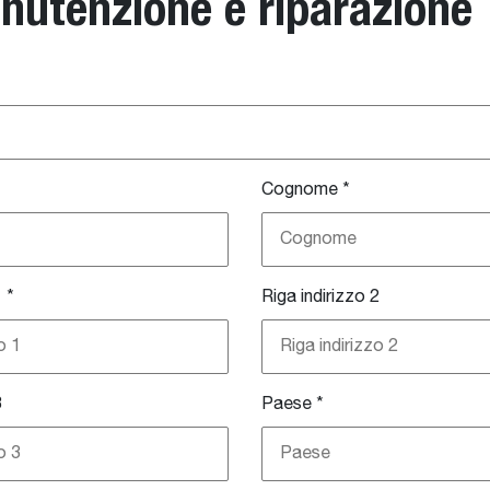
nutenzione e riparazione
Cognome
*
1
*
Riga indirizzo 2
3
Paese
*
Paese