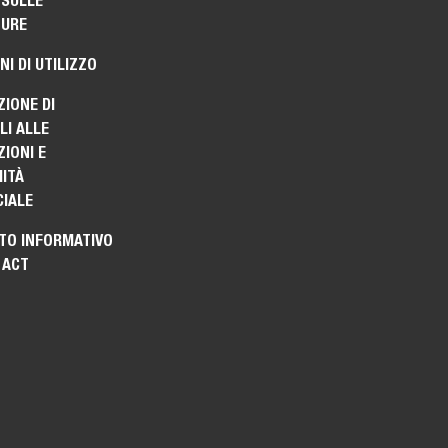
 SULLE
TURE
NI DI UTILIZZO
ZIONE DI
I ALLE
IONI E
ITÀ
IALE
TO INFORMATIVO
 ACT