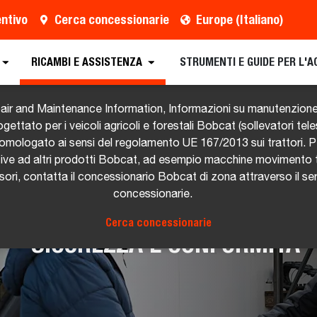
entivo
Cerca concessionarie
Europe (Italiano)
RICAMBI E ASSISTENZA
STRUMENTI E GUIDE PER L'
pair and Maintenance Information, Informazioni su manutenzione
ttato per i veicoli agricoli e forestali Bobcat (sollevatori teles
 omologato ai sensi del regolamento UE 167/2013 sui trattori. 
ative ad altri prodotti Bobcat, ad esempio macchine movimento 
i, contatta il concessionario Bobcat di zona attraverso il servi
concessionarie.
Cerca concessionarie
SICUREZZA E CONFORMITÀ