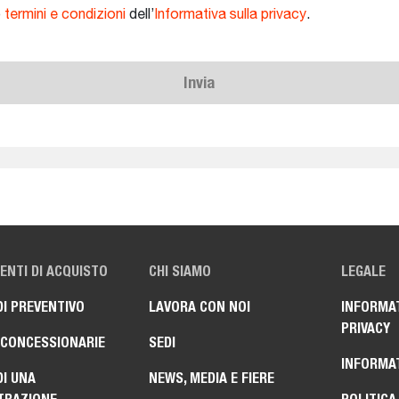
o
termini e condizioni
dell’
Informativa sulla privacy
.
Invia
NTI DI ACQUISTO
CHI SIAMO
LEGALE
DI PREVENTIVO
LAVORA CON NOI
INFORMAT
PRIVACY
 CONCESSIONARIE
SEDI
INFORMAT
DI UNA
NEWS, MEDIA E FIERE