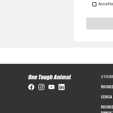
Accett
STRUME
RICHIE
CERCA
RICHIE