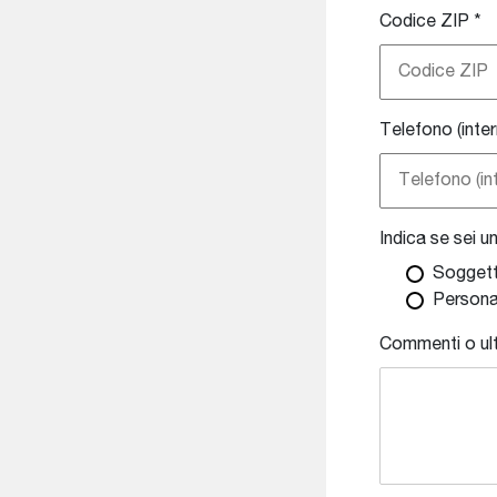
Codice ZIP
*
Telefono (inte
Indica se sei u
Soggett
Persona
Commenti o ulte