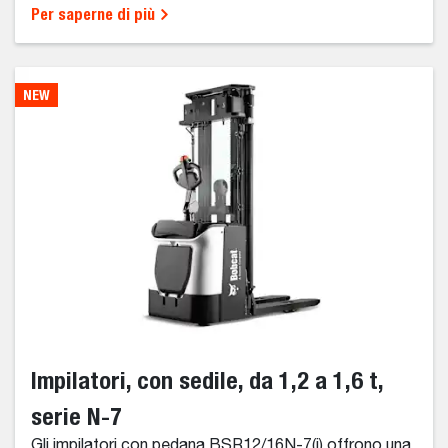
Per saperne di più
NEW
Impilatori, con sedile, da 1,2 a 1,6 t,
serie N-7
Gli impilatori con pedana BSR12/16N-7(i) offrono una