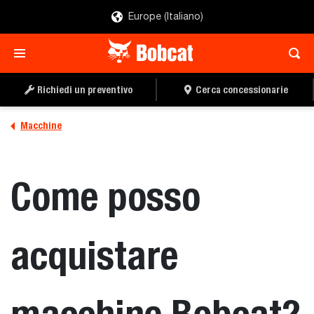
Europe (Italiano)
Richiedi un preventivo
Cerca concessionarie
Macchine
Come posso
acquistare
macchine Bobcat?