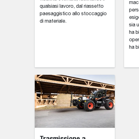
macc
qualsiasi lavoro, dal riassetto
pers
paesaggistico allo stoccaggio
esig
di materiale.
sia 
ha b
oper
ha b
Trasmissione a