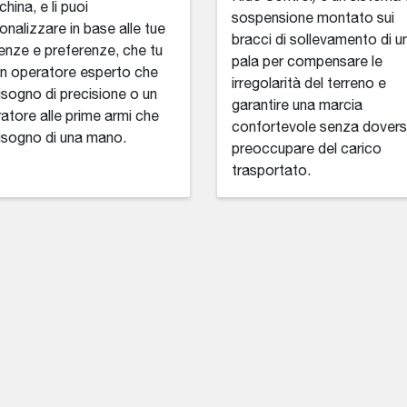
hina, e li puoi
sospensione montato sui
onalizzare in base alle tue
bracci di sollevamento di u
enze e preferenze, che tu
pala per compensare le
un operatore esperto che
irregolarità del terreno e
isogno di precisione o un
garantire una marcia
atore alle prime armi che
confortevole senza dovers
isogno di una mano.
preoccupare del carico
trasportato.