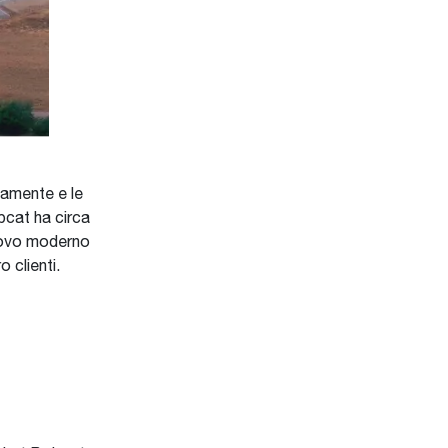
damente e le
bcat ha circa
nuovo moderno
 clienti.