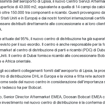
ossimità dell'aeroporto di Lipsia, il nuovo Centro Servizi After
perficie di 43.000 m2, equivalente a quella di 14 campi da calci
 oltre 150.000 tra componenti e ricambi. Questi provengono da
Stati Uniti e in Europa) e dai nostri fornitori internazionali certif
ssere distribuiti direttamente alle concessionarie e ai loro clienti
A.
te attuale del 95%, il nuovo centro di distribuzione ha già superato 
evisto per il suo esordio. Il centro è anche responsabile per la fo
market al centro di distribuzione di parti e ricambi (PDC) di Dubai
Uniti. Il centro di Dubai fornisce ricambi alle concessionarie Bo
 e Africa orientale.
gli eccellenti collegamenti forniti dall'aeroporto di Lipsia, la pros
tro di distribuzione DHL in Europa e la vicina e fitta rete autost
come sede del nuovo centro in considerazione dell'importanza 
to tedesco ha per Bobcat.
do, Senior Director Aftermarket EMEA, Doosan Bobcat EMEA c
 investimento nel nuovo centro di distribuzione è la conferma d