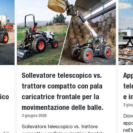
Sollevatore telescopico vs.
App
trattore compatto con pala
tel
ico
caricatrice frontale per la
e i
2 giu
movimentazione delle balle.
3 giugno 2026
Dove
appo
Sollevatore telescopico vs. trattore
nell’