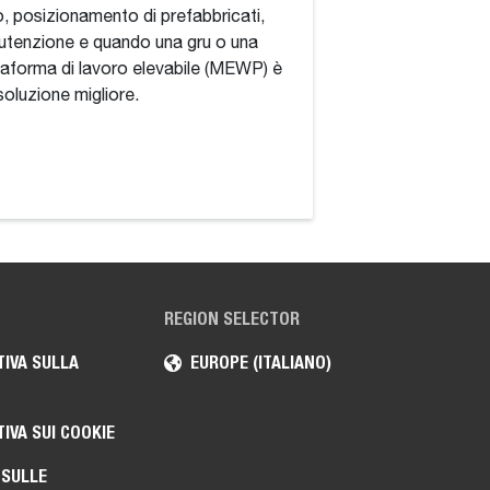
1 giugno 2026
o, posizionamento di prefabbricati,
tenzione e quando una gru o una
Standard vs. Sollev
taforma di lavoro elevabile (MEWP) è
rotativi: cosa aggi
soluzione migliore.
continua a 360 gra
tabelle di carico di
stabilizzazione e qua
costo più elevato.
REGION SELECTOR
IVA SULLA
EUROPE (ITALIANO)
IVA SUI COOKIE
 SULLE