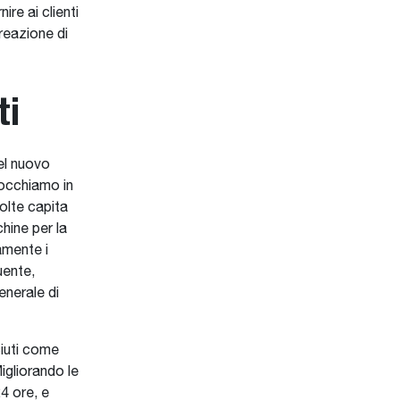
re ai clienti
reazione di
ti
el nuovo
occhiamo in
olte capita
hine per la
amente i
uente,
enerale di
iuti come
igliorando le
4 ore, e