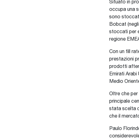
Situato in pr
occupa una su
sono stoccati
Bobcat (negli 
stoccati per e
regione EME
Con un fill ra
prestazioni pr
prodotti after
Emirati Arabi 
Medio Oriente
Oltre che per 
principale cen
stata scelta 
che il merca
Paulo Florin
considerevole