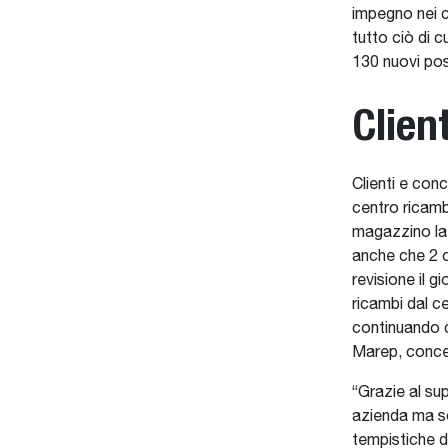
impegno nei co
tutto ciò di 
130 nuovi post
Clien
Clienti e con
centro ricam
magazzino la 
anche che 2 o
revisione il 
ricambi dal c
continuando c
Marep, conce
“Grazie al su
azienda ma so
tempistiche de