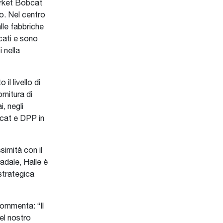
market Bobcat
o. Nel centro
lle fabbriche
icati e sono
 nella
il livello di
rnitura di
, negli
bcat e DPP in
simità con il
radale, Halle è
strategica
ommenta: “Il
el nostro