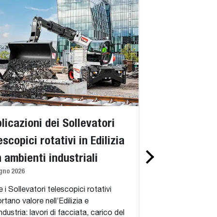
licazioni dei Sollevatori
Standard vs. 
escopici rotativi in Edilizia
telescopici ro
n ambienti industriali
spiegazione d
gno 2026
360 gradi, del
simili a una g
 i Sollevatori telescopici rotativi
rtano valore nell’Edilizia e
adatti
industria: lavori di facciata, carico del