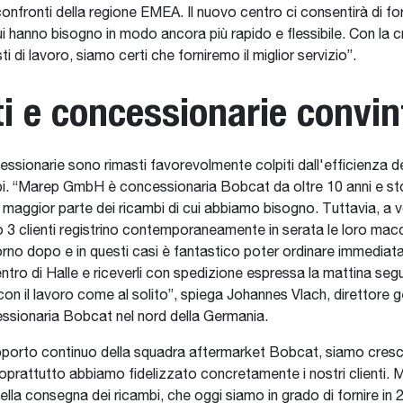
nfronti della regione EMEA. Il nuovo centro ci consentirà di forni
cui hanno bisogno in modo ancora più rapido e flessibile. Con la c
i di lavoro, siamo certi che forniremo il miglior servizio”.
ti e concessionarie convin
cessionarie sono rimasti favorevolmente colpiti dall'efficienza d
bi. “Marep GmbH è concessionaria Bobcat da oltre 10 anni e st
maggior parte dei ricambi di cui abbiamo bisogno. Tuttavia, a v
 3 clienti registrino contemporaneamente in serata le loro macc
giorno dopo e in questi casi è fantastico poter ordinare immediat
entro di Halle e riceverli con spedizione espressa la mattina seg
on il lavoro come al solito”, spiega Johannes Vlach, direttore g
ssionaria Bobcat nel nord della Germania.
pporto continuo della squadra aftermarket Bobcat, siamo cresc
prattutto abbiamo fidelizzato concretamente i nostri clienti. M
lla consegna dei ricambi, che oggi siamo in grado di fornire in 2