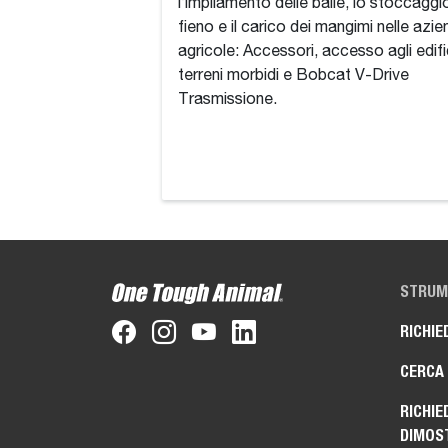
l’impilamento delle balle, lo stoccaggi
fieno e il carico dei mangimi nelle azi
agricole: Accessori, accesso agli edifi
terreni morbidi e Bobcat V-Drive
Trasmissione.
STRUME
RICHIE
CERCA
RICHIE
DIMOS