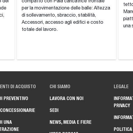
o del
compatto con Pala caricatrice frontale
tett
ende
per la movimentazione delle balle: Altezza
Manu
ci,
di sollevamento, sbraccio, stabilità,
piat
Accessori, accesso agli edifici e costo
una 
totale del lavoro.
NTI DI ACQUISTO
CHI SIAMO
LEGALE
DI PREVENTIVO
LAVORA CON NOI
INFORMAT
PRIVACY
 CONCESSIONARIE
SEDI
INFORMAT
DI UNA
NEWS, MEDIA E FIERE
TRAZIONE
POLITICA