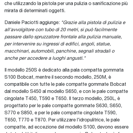
che utilizzando la pistola per una pulizia o sanificazione più
mirata di determinati oggetti.
Daniele Paciotti aggiunge:
"Grazie alla pistola di pulizia e
all'avvolgitore con tubo di 20 metri, si può facilmente
passare dallo spruzzatore frontale alla pulizia manuale,
per intervenire su ingressi di edifici, angoli, statue,
macchinari, automobili, panchine, segnali stradali o
anche per accedere a luoghi angusti."
Il modello 250S è dedicato alla pala compatta gommata
S100 Bobcat, mentre il secondo modello, 250M, è
compatibile con tutte le pale compatte gommate Bobcat
dal modello S450 al modello S650, e con le pale compatte
cingolate T450, T590 e T650. Il terzo modello, 250L, è
progettato per le pale compatte gommate S630, S650,
S770 e S850, e per le pale compatte cingolate T590,
T650, T770 e T870. Per utilizzare l'idropulitrice, le pale
compatte, ad eccezione del modello S100, devono essere