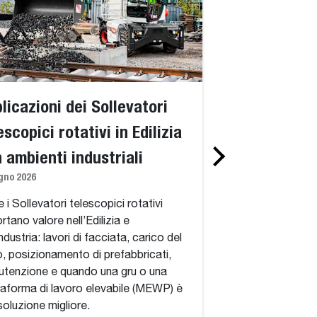
licazioni dei Sollevatori
Standard vs. 
escopici rotativi in Edilizia
telescopici ro
n ambienti industriali
spiegazione d
gno 2026
360 gradi, del
simili a una g
 i Sollevatori telescopici rotativi
rtano valore nell’Edilizia e
adatti
industria: lavori di facciata, carico del
1 giugno 2026
o, posizionamento di prefabbricati,
tenzione e quando una gru o una
Standard vs. Sollev
taforma di lavoro elevabile (MEWP) è
rotativi: cosa aggi
soluzione migliore.
continua a 360 gra