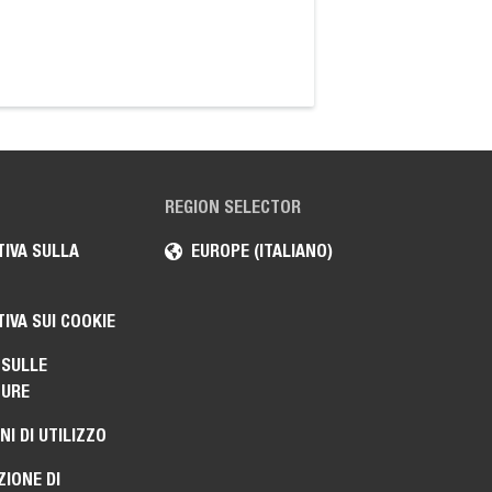
tabelle di carico di
stabilizzazione e qua
costo più elevato.
REGION SELECTOR
IVA SULLA
EUROPE (ITALIANO)
IVA SUI COOKIE
 SULLE
TURE
NI DI UTILIZZO
ZIONE DI