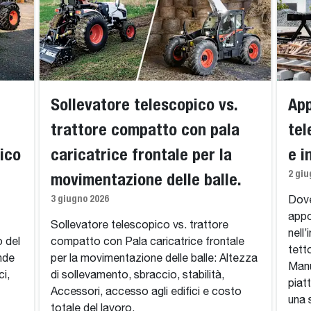
Sollevatore telescopico vs.
App
trattore compatto con pala
tel
ico
caricatrice frontale per la
e i
2 giu
movimentazione delle balle.
3 giugno 2026
Dove
appo
Sollevatore telescopico vs. trattore
nell’
o del
compatto con Pala caricatrice frontale
tett
ende
per la movimentazione delle balle: Altezza
Manu
ci,
di sollevamento, sbraccio, stabilità,
piat
Accessori, accesso agli edifici e costo
una 
totale del lavoro.