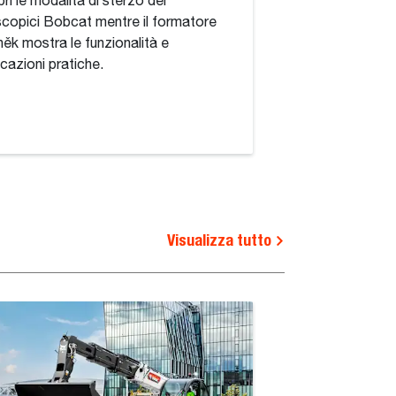
ri le modalità di sterzo dei
Impara come sfrutta
scopici Bobcat mentre il formatore
delle linee ausiliari
ěk mostra le funzionalità e
Bobcat mentre il 
icazioni pratiche.
mostra le diverse fu
Visualizza tutto