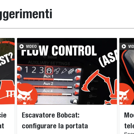
uggerimenti
VIDEO
VI
cie
Escavatore Bobcat:
Mod
at
configurare la portata
tel