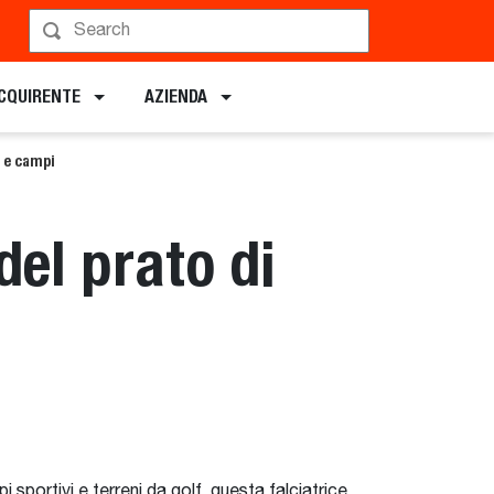
ACQUIRENTE
AZIENDA
i e campi
del prato di
i sportivi e terreni da golf, questa falciatrice