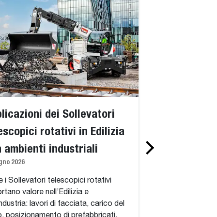
licazioni dei Sollevatori
Standard vs. 
escopici rotativi in Edilizia
telescopici ro
n ambienti industriali
spiegazione d
gno 2026
360 gradi, del
simili a una g
 i Sollevatori telescopici rotativi
rtano valore nell’Edilizia e
adatti
industria: lavori di facciata, carico del
1 giugno 2026
o, posizionamento di prefabbricati,