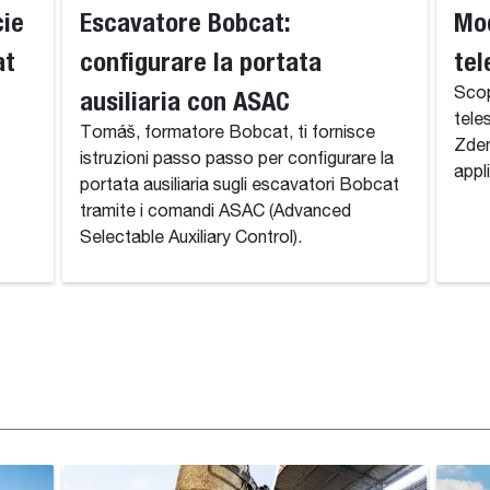
cie
Escavatore Bobcat:
Mod
at
configurare la portata
tel
ausiliaria con ASAC
Scop
tele
Tomáš, formatore Bobcat, ti fornisce
Zden
istruzioni passo passo per configurare la
appl
portata ausiliaria sugli escavatori Bobcat
tramite i comandi ASAC (Advanced
Selectable Auxiliary Control).