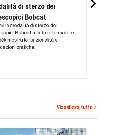
alità di sterzo dei
Escavatori Bo
escopici Bobcat
linee ausiliari
ri le modalità di sterzo dei
Impara come sfrutta
scopici Bobcat mentre il formatore
delle linee ausiliari
ěk mostra le funzionalità e
Bobcat mentre il 
icazioni pratiche.
mostra le diverse fu
Visualizza tutto