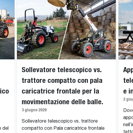
Sollevatore telescopico vs.
App
trattore compatto con pala
tel
ico
caricatrice frontale per la
e i
2 giu
movimentazione delle balle.
3 giugno 2026
Dove
appo
Sollevatore telescopico vs. trattore
nell’
o del
compatto con Pala caricatrice frontale
tett