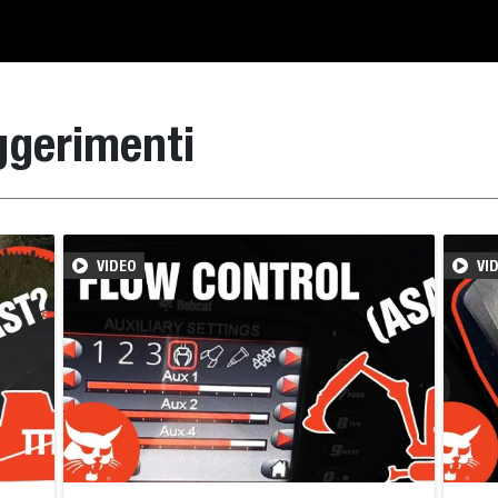
uggerimenti
VIDEO
VI