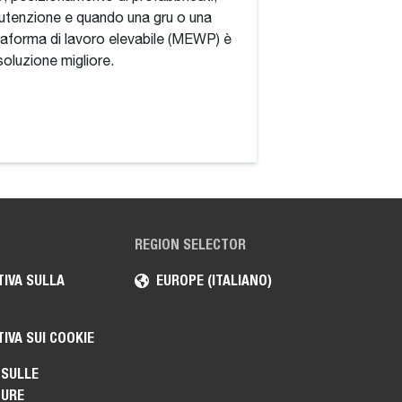
tenzione e quando una gru o una
Standard vs. Sollev
taforma di lavoro elevabile (MEWP) è
rotativi: cosa aggi
soluzione migliore.
continua a 360 gra
tabelle di carico di
stabilizzazione e qua
costo più elevato.
REGION SELECTOR
IVA SULLA
EUROPE (ITALIANO)
IVA SUI COOKIE
 SULLE
TURE