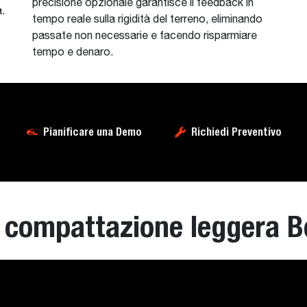
precisione opzionale garantisce il feedback in
.
tempo reale sulla rigidità del terreno, eliminando
passate non necessarie e facendo risparmiare
tempo e denaro.
Pianificare una Demo
Richiedi Preventivo
 compattazione leggera B