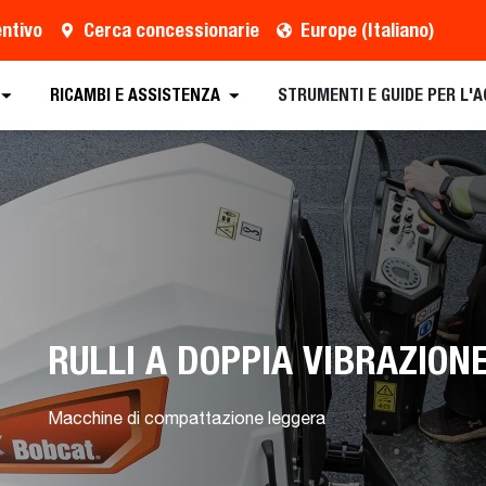
entivo
Cerca concessionarie
Europe (Italiano)
ure
Pianificare una Demo
Richiedi Preventivo
RICAMBI E ASSISTENZA
STRUMENTI E GUIDE PER L'
RULLI A DOPPIA VIBRAZION
Macchine di compattazione leggera