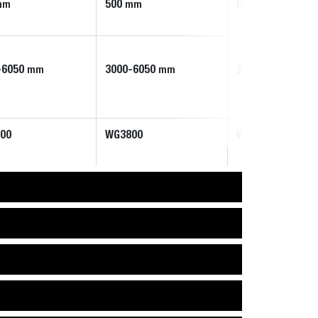
500
500
mm
mm
mm
-6050
3000-6050
2450-5925
mm
mm
mm
00
WG3800
WG3800