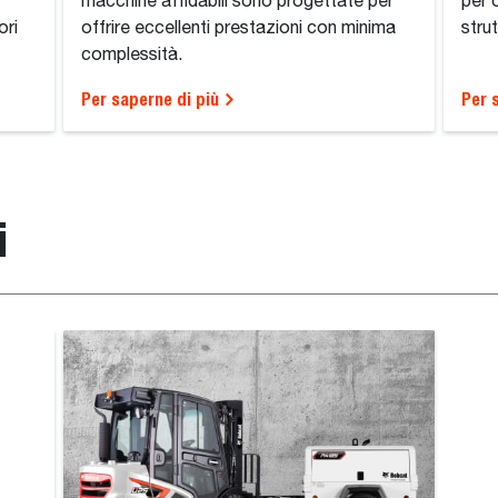
macchine affidabili sono progettate per
per 
ori
offrire eccellenti prestazioni con minima
stru
complessità.
Per saperne di più
Per 
i