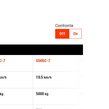
Confronta
Off
On
C-7
G50SC-7
G55SC-7
19.5
19.5
km/h
km/h
km/h
5000
5500
kg
kg
kg