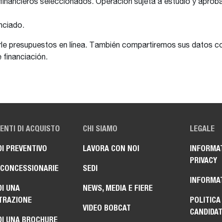
inancieros seleccionados. Operación sujeta a estudio y aproba
nciado.
rle presupuestos en línea. También compartiremos sus datos c
 financiación.
NTI DI ACQUISTO
CHI SIAMO
LEGALE
DI PREVENTIVO
LAVORA CON NOI
INFORMAT
PRIVACY
 CONCESSIONARIE
SEDI
INFORMAT
DI UNA
NEWS, MEDIA E FIERE
TRAZIONE
POLITICA
VIDEO BOBCAT
CANDIDA
DI UNA BROCHURE