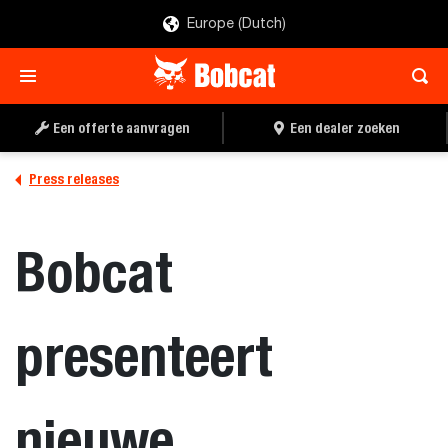
Europe (Dutch)
Een offerte aanvragen
Een dealer zoeken
Press releases
Bobcat
presenteert
nieuwe