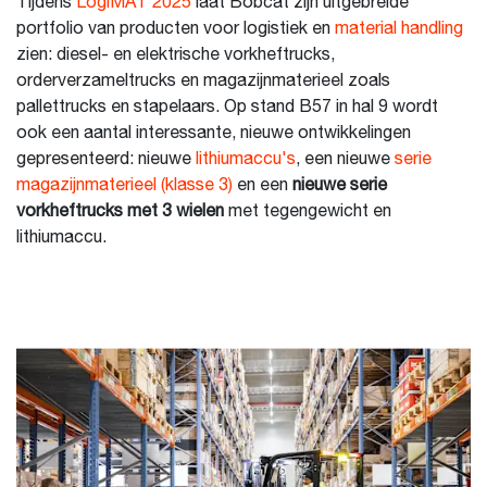
Tijdens
LogiMAT 2025
laat Bobcat zijn uitgebreide
portfolio van producten voor logistiek en
material handling
zien: diesel- en elektrische vorkheftrucks,
orderverzameltrucks en magazijnmaterieel zoals
pallettrucks en stapelaars. Op stand B57 in hal 9 wordt
ook een aantal interessante, nieuwe ontwikkelingen
gepresenteerd: nieuwe
lithiumaccu's
, een nieuwe
serie
magazijnmaterieel (klasse 3)
en een
nieuwe serie
vorkheftrucks met 3 wielen
met tegengewicht en
lithiumaccu.