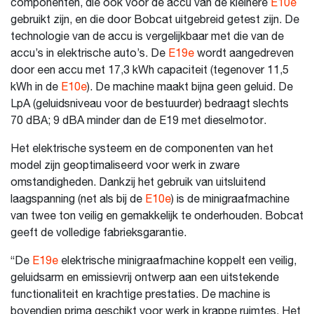
componenten, die ook voor de accu van de kleinere
E10e
gebruikt zijn, en die door Bobcat uitgebreid getest zijn. De
technologie van de accu is vergelijkbaar met die van de
accu’s in elektrische auto’s. De
E19e
wordt aangedreven
door een accu met 17,3 kWh capaciteit (tegenover 11,5
kWh in de
E10e
). De machine maakt bijna geen geluid. De
LpA (geluidsniveau voor de bestuurder) bedraagt slechts
70 dBA; 9 dBA minder dan de E19 met dieselmotor.
Het elektrische systeem en de componenten van het
model zijn geoptimaliseerd voor werk in zware
omstandigheden. Dankzij het gebruik van uitsluitend
laagspanning (net als bij de
E10e
) is de minigraafmachine
van twee ton veilig en gemakkelijk te onderhouden. Bobcat
geeft de volledige fabrieksgarantie.
“De
E19e
elektrische minigraafmachine koppelt een veilig,
geluidsarm en emissievrij ontwerp aan een uitstekende
functionaliteit en krachtige prestaties. De machine is
bovendien prima geschikt voor werk in krappe ruimtes. Het