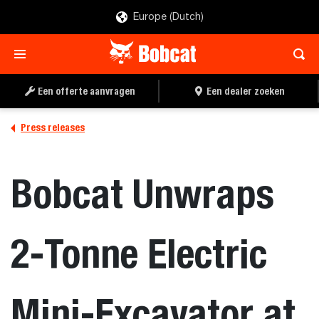
Europe (Dutch)
Een offerte aanvragen
Een dealer zoeken
Press releases
Bobcat Unwraps
2-Tonne Electric
Mini-Excavator at