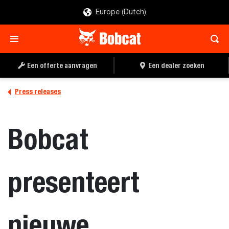
Europe (Dutch)
Een offerte aanvragen
Een dealer zoeken
Press releases
Bobcat
presenteert
nieuwe