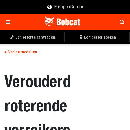
Europe (Dutch)
Een offerte aanvragen
Een dealer zoeken
Vorige modellen
Verouderd
roterende
verreikers