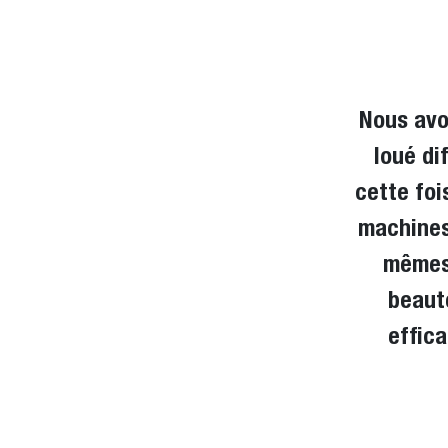
Nous avo
loué di
cette foi
machines
mêmes,
beauté
effica