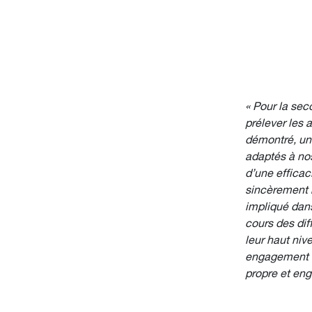
« Pour la sec
prélever les 
démontré, une
adaptés à no
d’une efficaci
sincèrement r
impliqué dans 
cours des dif
leur haut niv
engagement qu
propre et eng