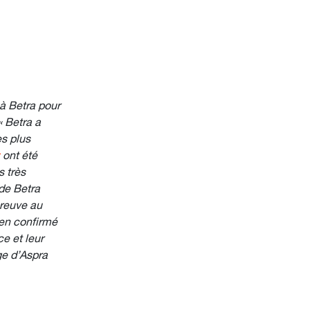
à Betra pour
« Betra a
es plus
ont été
s très
de Betra
preuve au
ien confirmé
e et leur
ge d’Aspra