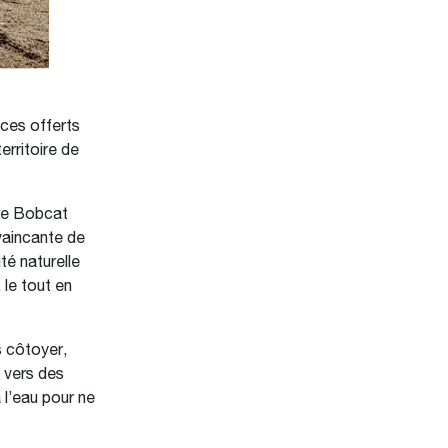
ices offerts
erritoire de
ire Bobcat
nvaincante de
té naturelle
le tout en
 côtoyer,
 vers des
 l’eau pour ne