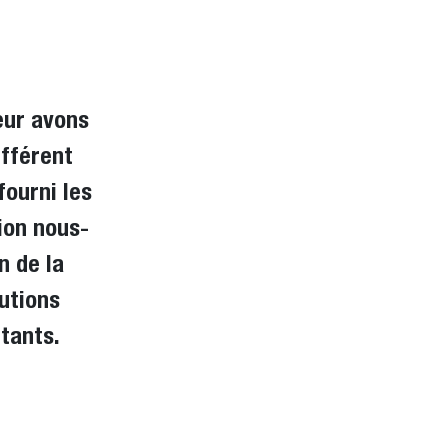
eur avons
ifférent
fourni les
ion nous-
n de la
lutions
itants.