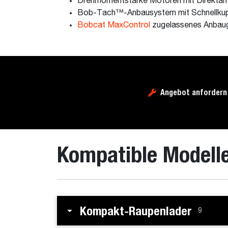
Drehmomentstarke Motoren mit Direktantr
Bob-Tach™-Anbausystem mit Schnellkuppl
Bobcat MaxControl
zugelassenes Anbau
Angebot anfordern
Kompatible Modell
Kompakt-Raupenlader
9