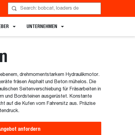
rführung anfordern
EBER
UNTERNEHMEN
en
triebenem, drehmomentstarkem Hydraulikmotor.
räte fräsen Asphalt und Beton mühelos. Die
raulischen Seitenverschiebung für Fräsarbeiten in
rn und Bordsteinen ausgerüstet. Konstante
icht auf die Kufen vom Fahrersitz aus. Präzise
tendruck.
Angebot anfordern