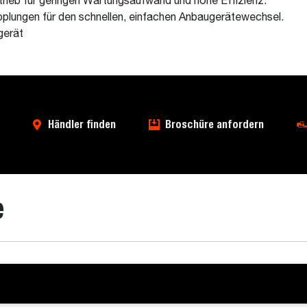
ieb für geringen Wartungsaufwand und hohe Effizienz.
ungen für den schnellen, einfachen Anbaugerätewechsel.
gerät
Händler finden
Broschüre anfordern
e