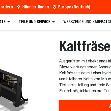
fordern
Händler finden
Europe (Deutsch)
ern
Händler finden
Broschüre anfordern
Vo
ATE
TEILE UND SERVICE
WERKZEUGE UND KAUFRATG
Kaltfräs
Ausgerüstet mit direkt ange
Diese wartungsarmen Anbauge
Kaltfräsen sind mit einer hyd
unmittelbarer Nähe von Maue
Tiefeneinstellung und freie S
Einstellmöglichkeiten auf Tas