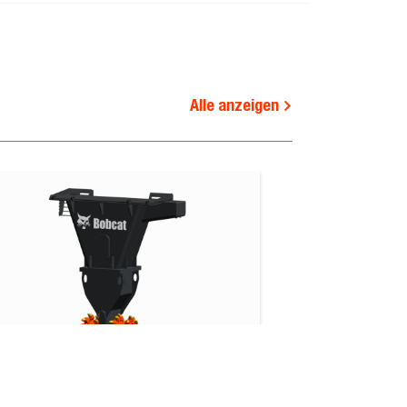
-
-
-
-
Alle anzeigen
sgewicht (kg)
Transportgewicht (kg)
790.0
668.0
950.0
sfräse
Planierkasten
660.0