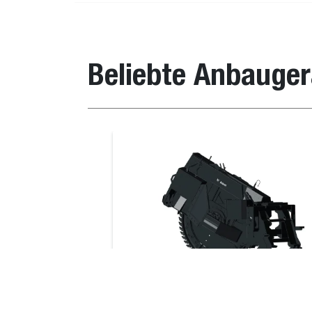
Planer 61 cm (Equipped with 61 cm Fast Cut 
Planer 61 cm (Without Drum)
Beliebte Anbauger
Gewichte
Löffel, deutsches Profil
Beschreibung
Self Leveling Planer 45 cm
Planer 46 cm (Equipped with 46 cm Fast Cut 
Self Leveling Planer 60 cm
Radsäge
Planer 35 cm (Equipped with 35 cm All Purpos