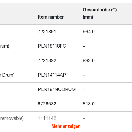
Gesamthöhe (C)
Item number
(mm)
7221391
964.0
Drum)
PLN18*18FC
-
7221392
982.0
e Drum)
PLN14*14AP
-
PLN18*NODRUM
-
6726632
813.0
 (removable)
1111142
-
Mehr anzeigen