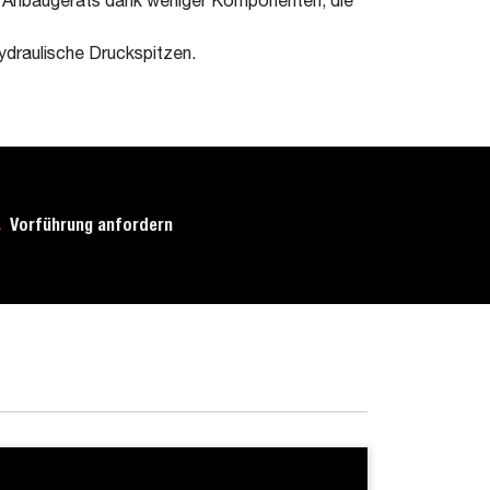
s Anbaugeräts dank weniger Komponenten, die
draulische Druckspitzen.
Vorführung anfordern