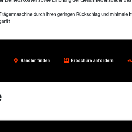
 der Betriebskosten sowie Erhöhung der Gesamtlebensdauer de
germaschine durch ihren geringen Rückschlag und minimale hy
gerät
Händler finden
Broschüre anfordern
e