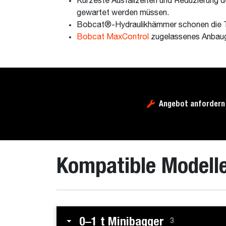
Kürzeste Ausfallzeiten und Reduzierung
gewartet werden müssen.
Bobcat®-Hydraulikhämmer schonen die Trä
Bobcat MaxControl
zugelassenes Anbau
Angebot anfordern
Kompatible Modell
0–1 t Minibagger
3