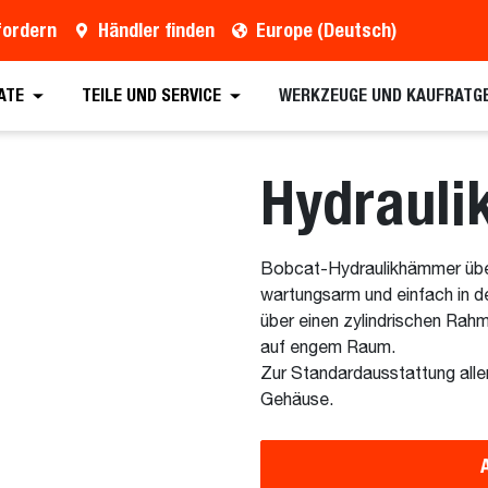
fordern
Händler finden
Europe (Deutsch)
ern
Händler finden
Broschüre anfordern
Vo
ATE
TEILE UND SERVICE
WERKZEUGE UND KAUFRATG
Hydraul
Bobcat-Hydraulikhämmer über
wartungsarm und einfach in d
über einen zylindrischen Rah
auf engem Raum.
Zur Standardausstattung alle
Gehäuse.