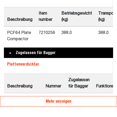
Item
Betriebsgewicht
Transport
Beschreibung
number
(kg)
(kg)
PCF64 Plate
7210256
388.0
388.0
Compactor
Zugelassen für Bagger
Plattenverdichter
Zugelassen
Beschreibung
Nummer
für Bagger
Funktionsa
Plattenverdichter
7210256
E85 (nur
-
Mehr anzeigen
PCF64
EU), E88