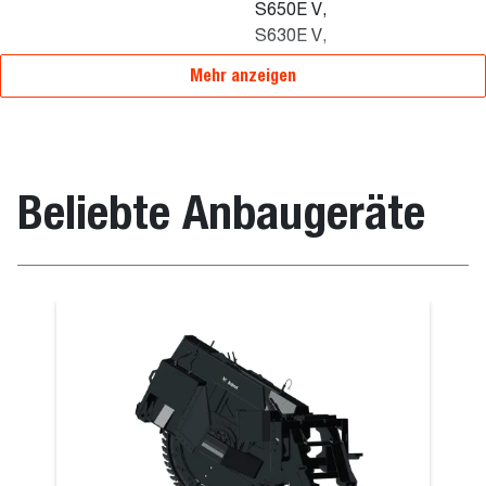
S650E V,
S630E V,
S770E T3
Mehr anzeigen
Beliebte Anbaugeräte
rsalgreifer an Schaufel
Palettengab