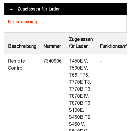
Zugelassen für Lader
Fernsteuerung
Zugelassen
Beschreibung
Nummer
für Lader
Funktionsanfo
Remote
7340906
T450E V,
-
Control
T590E V,
T66, T76,
T770E T3,
T770B T3,
T870E IV,
T870B T3,
S100E,
S450B T2,
S450 V,