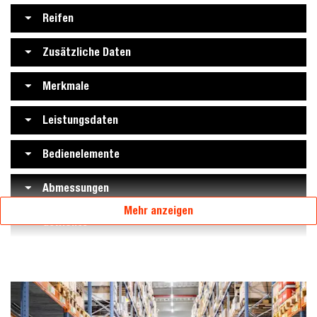
Reifen
Zusätzliche Daten
Merkmale
Leistungsdaten
Bedienelemente
Abmessungen
Mehr anzeigen
Gewichte