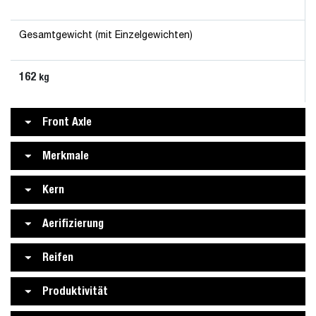
Gesamtgewicht (mit Einzelgewichten)
162
kg
Front Axle
Merkmale
Kern
Aerifizierung
Reifen
Produktivität