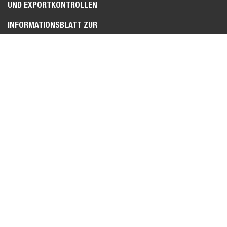
UND EXPORTKONTROLLEN
INFORMATIONSBLATT ZUR
DATENVERORDNUNG
Bobcat ist ein Unternehmen der Doosan-Gruppe.
Doosan ist
ein weltweit führender Anbieter von Baumaschinen, Lösungen
für die Wasser- und Stromversorgung, Motoren und
Maschinenbau, die er mit Stolz an Kunden und Gemeinden seit
mehr als einem Jahrhundert anbietet. | Bobcat®, das Bobcat-