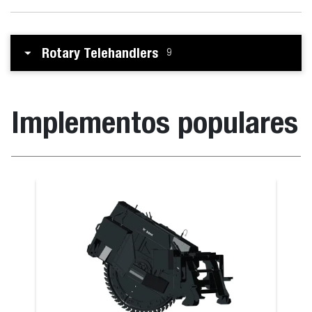
Rotary Telehandlers
9
Implementos populares
ortapalets
Barredora or