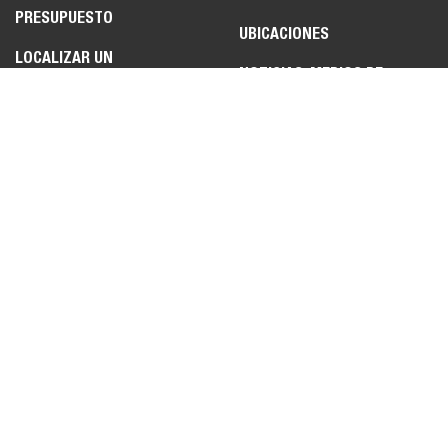
PRESUPUESTO
UBICACIONES
LOCALIZAR UN
NOTICIAS, MEDIOS DE
DISTRIBUIDOR
COMUNICACIÓN Y FERIAS
SOLICITAR UNA
VÍDEOS DE BOBCAT
DEMOSTRACIÓN
HISTORIAS DE TRABAJOS
SOLICITAR UN FOLLETO
CARACTERÍSTICAS
ESPECIALES DE LOS
PRODUCTOS
LEGAL
CONTÁCTENOS
POLÍTICA DE PRIVACIDAD
OPORTUNIDADES DE
DISTRIBUCIÓN
POLÍTICA DE COOKIES
FAQ