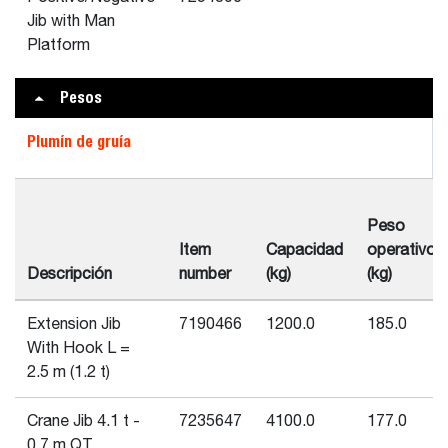
Jib with Man
Platform
Pesos
Plumín de gruía
Peso
Item
Capacidad
operativo
Descripción
number
(kg)
(kg)
Extension Jib
7190466
1200.0
185.0
With Hook L =
2.5 m (1.2 t)
Crane Jib 4.1 t -
7235647
4100.0
177.0
0.7 m QT