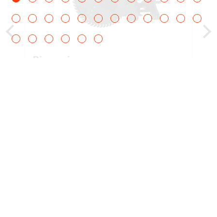
R, T35.140S
100 V Serie
R, T35.140S
75 V Serie R,
T35.140S
Disco sierra
100 IIIA
Serie R,
This rugged, powerful saw cuts through
TL25.60 75
asphalt, concrete, frozen ground or wire
V Serie R,
mesh with more precision than air or
TL25.60
hydraulic breakers.
AGRI 75 V
serie R,
TL34.65HF
V-Drive 135
V R-Series,
TL38.70HF
V-Drive 135
V R-Series,
TL43.80HF
Ver todos