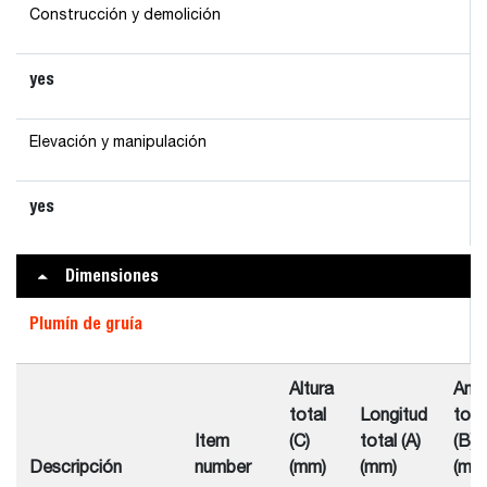
Construcción y demolición
yes
Elevación y manipulación
yes
Dimensiones
Plumín de gruía
Altura
Anc
total
Longitud
tota
Item
(C)
total (A)
(B)
Descripción
number
(mm)
(mm)
(mm