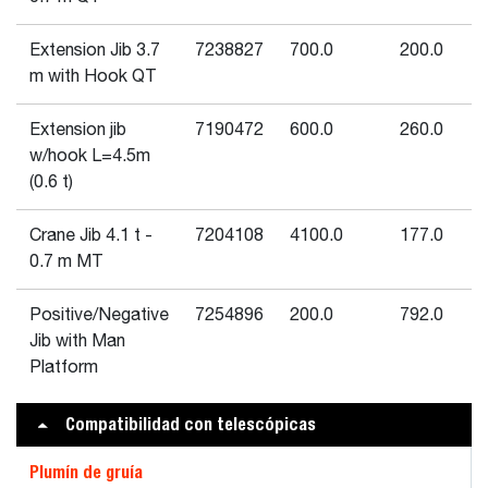
Extension Jib 3.7
7238827
700.0
200.0
m with Hook QT
Extension jib
7190472
600.0
260.0
w/hook L=4.5m
(0.6 t)
Crane Jib 4.1 t -
7204108
4100.0
177.0
0.7 m MT
Positive/Negative
7254896
200.0
792.0
Jib with Man
Platform
Compatibilidad con telescópicas
Plumín de gruía