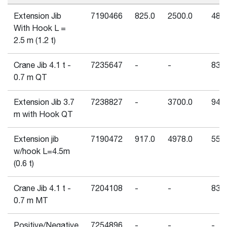
Extension Jib
7190466
825.0
2500.0
480
With Hook L =
2.5 m (1.2 t)
Crane Jib 4.1 t -
7235647
-
-
830
0.7 m QT
Extension Jib 3.7
7238827
-
3700.0
940
m with Hook QT
Extension jib
7190472
917.0
4978.0
550
w/hook L=4.5m
(0.6 t)
Crane Jib 4.1 t -
7204108
-
-
830
0.7 m MT
Positive/Negative
7254896
-
-
-