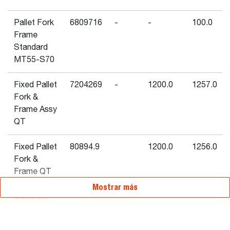
Pallet Fork
6809716
-
-
100.0
Frame
Standard
MT55-S70
Fixed Pallet
7204269
-
1200.0
1257.0
Fork &
Frame Assy
QT
Fixed Pallet
80894.9
1200.0
1256.0
Fork &
Frame QT
W/
Mostrar más
Backrest
Fixed Pallet
7204528
-
1200.0
1257.0