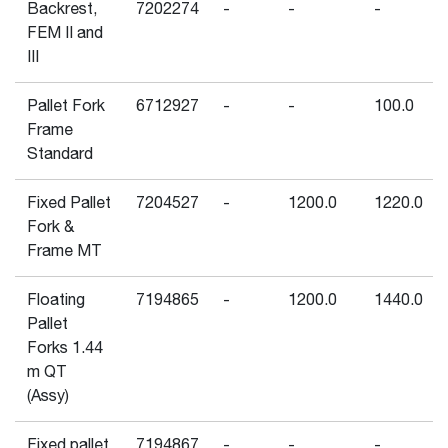
Backrest,
7202274
-
-
-
FEM II and
III
Pallet Fork
6712927
-
-
100.0
Frame
Standard
Fixed Pallet
7204527
-
1200.0
1220.0
Fork &
Frame MT
Floating
7194865
-
1200.0
1440.0
Pallet
Forks 1.44
m QT
(Assy)
Fixed pallet
7194867
-
-
-