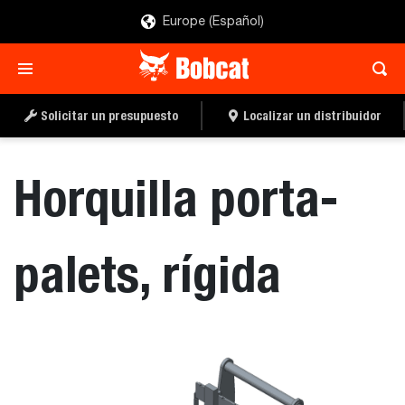
Europe (Español)
SOLICITAR UN
LOCALIZAR UN
PRESUPUESTO
DISTRIBUIDOR
Solicitar un presupuesto
Localizar un distribuidor
Horquilla porta-
palets, rígida