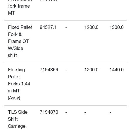
fork frame
MT
Fixed Pallet
84527.1
-
1200.0
1300.0
Fork &
Frame QT
W/Side
shift
Floating
7194869
-
1200.0
1440.0
Pallet
Forks 1.44
m MT
(Assy)
TLS Side
7194870
-
-
-
Shift
Carriage,