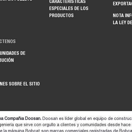
CARACTERÍSTICAS
EXPORTA
ESPECIALES DE LOS
PRODUCTOS
NOTA IN
LA LEY D
CTENOS
UNIDADES DE
BUCIÓN
NES SOBRE EL SITIO
na Compañía Doosan.
Doosan es líder global en equipo de construcc
geniería que sirve con orgullo a clientes y comunidades desde hace
de la máquina Bobcat son marcas comerciales registradas de Bobc