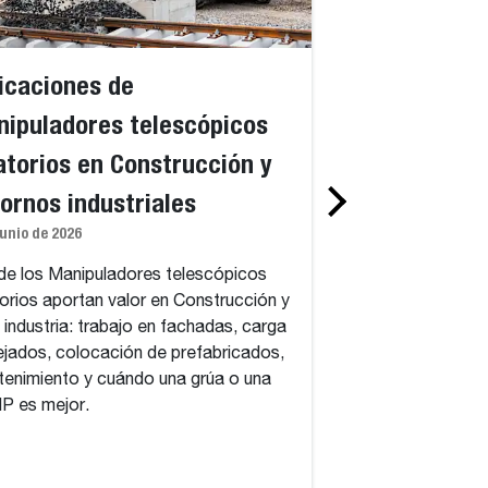
icaciones de
Manipuladore
ipuladores telescópicos
estándar fren
atorios en Construcción y
Manipuladore
ornos industriales
giratorios: ex
junio de 2026
Rotación de 
Rotación, la 
e los Manipuladores telescópicos
torios aportan valor en Construcción y
a la de una gr
a industria: trabajo en fachadas, carga
adecuados
ejados, colocación de prefabricados,
enimiento y cuándo una grúa o una
1 de junio de 2026
P es mejor.
Estándar vs. Manip
giratorios: qué apo
continua de 360 gr