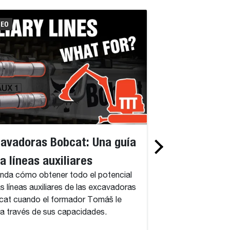
DEO
VIDEO
avadoras Bobcat: Una guía
Excavadoras 
a líneas auxiliares
Configuración
nda cómo obtener todo el potencial
usuarios en e
as líneas auxiliares de las excavadoras
Descubra cómo crea
at cuando el formador Tomáš le
usuario en sus ex
 a través de sus capacidades.
este completo tutor