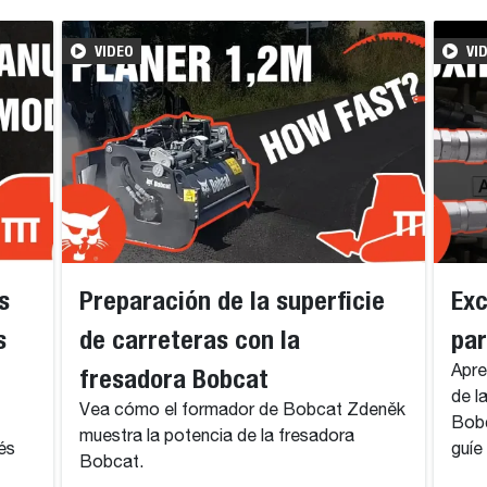
VIDEO
VI
s
Preparación de la superficie
Exc
s
de carreteras con la
par
fresadora Bobcat
Apre
de l
Vea cómo el formador de Bobcat Zdeněk
Bobc
muestra la potencia de la fresadora
és
guíe
Bobcat.