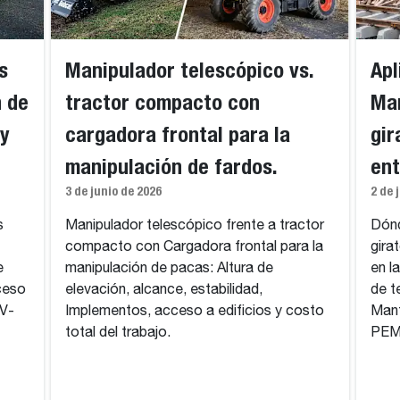
s
Manipulador telescópico vs.
Apl
n de
tractor compacto con
Man
 y
cargadora frontal para la
gir
manipulación de fardos.
ent
3 de junio de 2026
2 de 
s
Manipulador telescópico frente a tractor
Dónd
compacto con Cargadora frontal para la
gira
e
manipulación de pacas: Altura de
en l
ceso
elevación, alcance, estabilidad,
de t
 V-
Implementos, acceso a edificios y costo
Mant
total del trabajo.
PEM