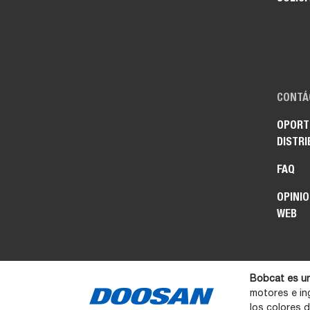
CONTÁ
OPORT
DISTRI
FAQ
OPINIO
WEB
Bobcat es u
motores e in
los colores 