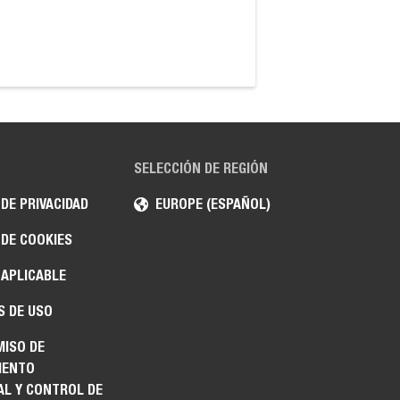
las tablas de carga
estabilización, y qu
mayor coste.
SELECCIÓN DE REGIÓN
 DE PRIVACIDAD
EUROPE (ESPAÑOL)
 DE COOKIES
 APLICABLE
S DE USO
ISO DE
IENTO
AL Y CONTROL DE