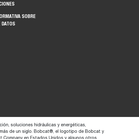
CIONES
FORMATIVA SOBRE
E DATOS
ión, soluciones hidráulicas y energéticas,
 más de un siglo. Bobcat®, el logotipo de Bobcat y
at Company en Estados Unidos y algunos otros