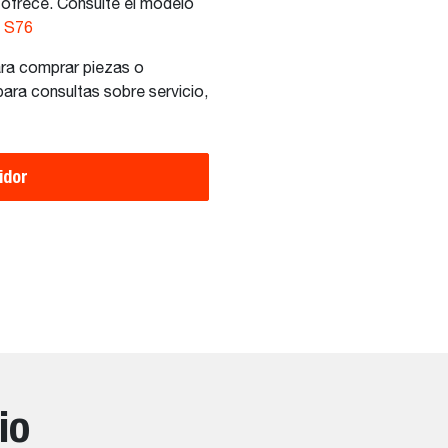
 ofrece. Consulte el modelo
 S76
ara comprar piezas o
ara consultas sobre servicio,
idor
io