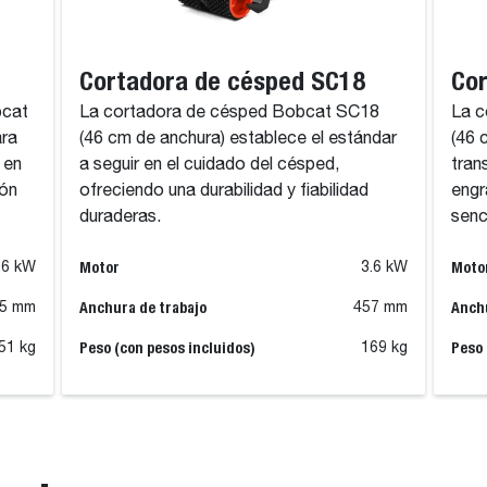
Cortadora de césped SC18
Co
bcat
La cortadora de césped Bobcat SC18
La 
ara
(46 cm de anchura) establece el estándar
(46 
 en
a seguir en el cuidado del césped,
tran
ión
ofreciendo una durabilidad y fiabilidad
engr
duraderas.
senc
Motor
Moto
.6 kW
3.6 kW
Anchura de trabajo
Anchu
5 mm
457 mm
Peso (con pesos incluidos)
Peso 
51 kg
169 kg