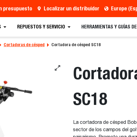
un presupuesto
Localizar un distribuidor
Europe (Es
Localizar un distribuidor
Solicitar Folletos
Pr
S
REPUESTOS Y SERVICIO
HERRAMIENTAS Y GUÍAS D
Cortadoras de césped
Cortadora de césped SC18
Cortador
SC18
La cortadora de césped Bobc
sector de los campos del golf,