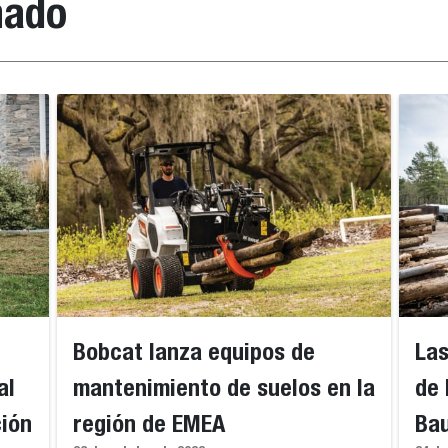
nado
Bobcat lanza equipos de
Las
al
mantenimiento de suelos en la
de 
ción
región de EMEA
Ba