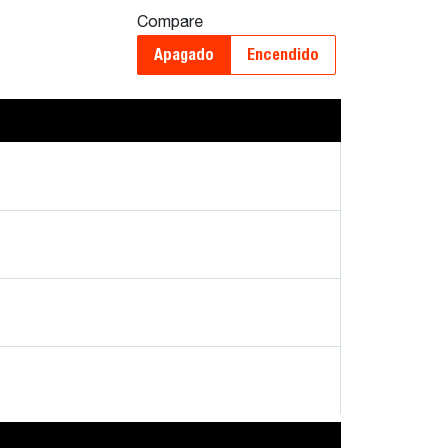
Compare
Apagado
Encendido