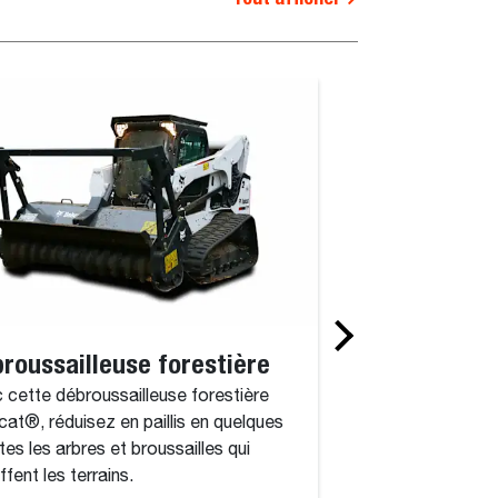
roussailleuse forestière
Broyeurs rota
 cette débroussailleuse forestière
Le broyeur rotatif 
at®, réduisez en paillis en quelques
puissant qui compr
tes les arbres et broussailles qui
entraîné par un mot
ffent les terrains.
entièrement intégré