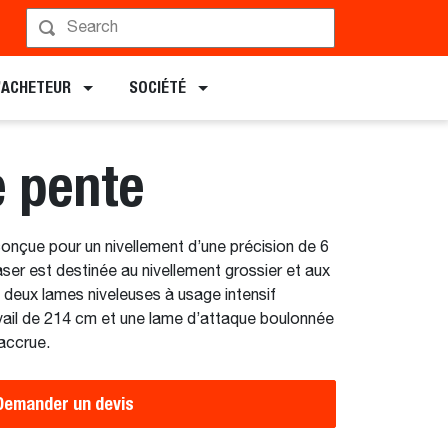
tes
Planifier une démonstration
L’ACHETEUR
SOCIÉTÉ
e pente
 conçue pour un nivellement d’une précision de 6
ser est destinée au nivellement grossier et aux
 deux lames niveleuses à usage intensif
avail de 214 cm et une lame d’attaque boulonnée
 accrue.
Demander un devis