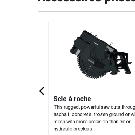
Lame niveleuse
Scie à roche
This rugged, powerful saw cuts throu
asphalt, concrete, frozen ground or w
mesh with more precision than air or
hydraulic breakers.