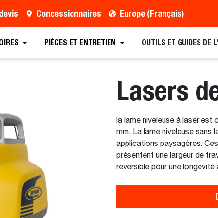
devis
Concessionnaires
Europe (Français)
 un concessionnaire
Caractéristiques techniques complè
OIRES
PIÈCES ET ENTRETIEN
OUTILS ET GUIDES DE 
Lasers d
la lame niveleuse à laser est
mm. La lame niveleuse sans la
applications paysagères. Ces
présentent une largeur de tr
réversible pour une longévité