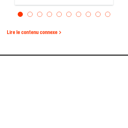
Lire le contenu connexe
REGION SELECTOR
EUROPE (FRANÇAIS)
OUTILS D’ACHAT
À PROPOS DE NOUS
DEMANDER UN DEVIS
CARRIÈRES
CONCESSIONNAIRES
SITES
DEMANDER UNE
ACTUALITÉS, PRESSE ET