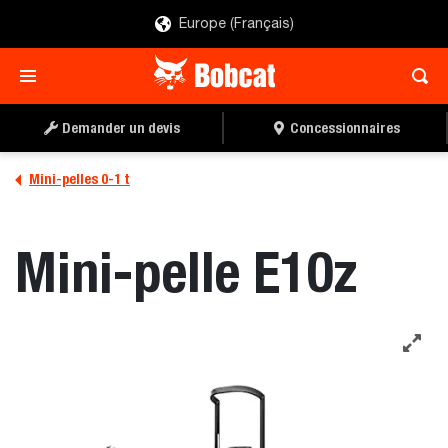
Europe (Français)
DEMANDER UN DEVIS
CONCESSIONNAIRE
Demander un devis
Concessionnaires
Mini-pelles 0-1 t
Mini-pelle E10z