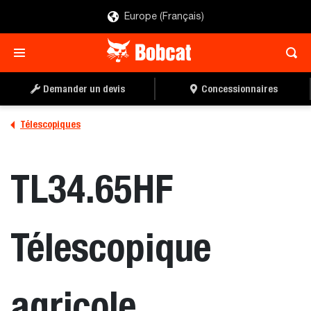
Europe (Français)
TROUVER UN
DEMANDER UN DEVIS
CONCESSIONNAIRE
Demander un devis
Concessionnaires
Télescopiques
TL34.65HF
Télescopique
agricole