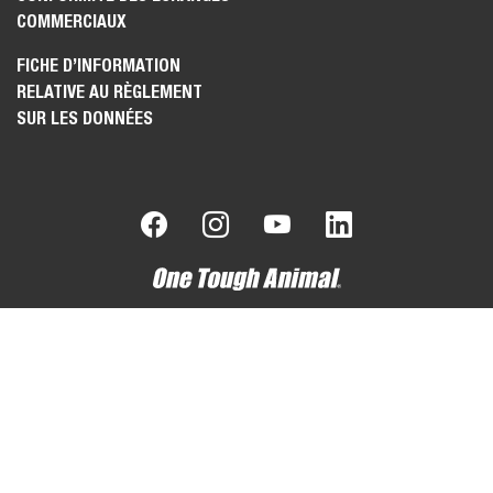
COMMERCIAUX
FICHE D’INFORMATION
RELATIVE AU RÈGLEMENT
SUR LES DONNÉES
Bobcat est une filiale du Groupe Doosan.
Doosan, leader
mondial spécialisé dans les équipements de construction, les
solutions dédiées à l'eau et à l'énergie, les moteurs et