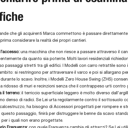
fiche
grande che gli acquirenti Marca commettono è passare direttament
prima considerare la realtà dei propri cantieri.
 l’accesso:
una macchina che non riesce a passare attraverso il cance
entemente da quanto sia potente. Molti lavori residenziali richiedo
o passaggi stretti tra gli edifici. I Modelli con carro retrattile sono i
mbito: si restringono per attraversare il varco e poi si allargano pe
à durante lo scavo. Inoltre, i Modelli Zero House Swing (ZHS) conse
 a ridosso di muri e recinzioni senza che il contrappeso urti contro g
il terreno:
il terriccio superficiale leggero è molto diverso dall'argi
eno denso di radici. Se Lei urta regolarmente contro il sottosuolo c
calcestruzzo, ha bisogno di Accessori progettati per rompere e st
a questo passaggio, finirà per distruggere le benne da scavo stand
i per i quali non erano progettate.
rio Frequenza:
con quale Frequenza cambia gli attrezzi? Se Lei util