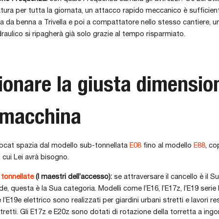
tura per tutta la giornata, un attacco rapido meccanico è sufficien
a da benna a Trivella e poi a compattatore nello stesso cantiere, u
draulico si ripagherà già solo grazie al tempo risparmiato.
ionare la giusta dimensio
 macchina
at spazia dal modello sub-tonnellata
E08
fino al modello
E88
, co
 cui Lei avrà bisogno.
 tonnellate
(I maestri dell’accesso):
se attraversare il cancello è il 
de, questa è la Sua categoria. Modelli come l’E16, l’E17z, l’E19 serie 
 l’E19e elettrico sono realizzati per giardini urbani stretti e lavori res
stretti. Gli E17z e E20z sono dotati di rotazione della torretta a ing