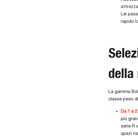
attrezza
Lei pass
rapido I
Selez
della
La gamma Bobc
classe peso di
Da 1 a 2
più gran
serie R e
spazi ri