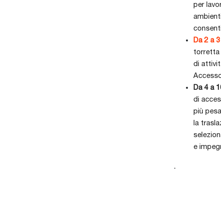
per lavo
ambienti
consenti
Da 2 a 3
torrett
di attiv
Accessor
Da 4 a 1
di acces
più pesa
la trasl
selezion
e impegn
.