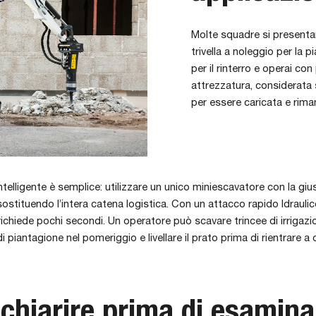
Molte squadre si presenta
trivella a noleggio per la 
per il rinterro e operai co
attrezzatura, considerata
per essere caricata e riman
ntelligente è semplice: utilizzare un unico miniescavatore con la giust
sostituendo l’intera catena logistica. Con un attacco rapido Idraulic
 richiede pochi secondi. Un operatore può scavare trincee di irrigazi
di piantagione nel pomeriggio e livellare il prato prima di rientrare a
chiarire prima di esamina