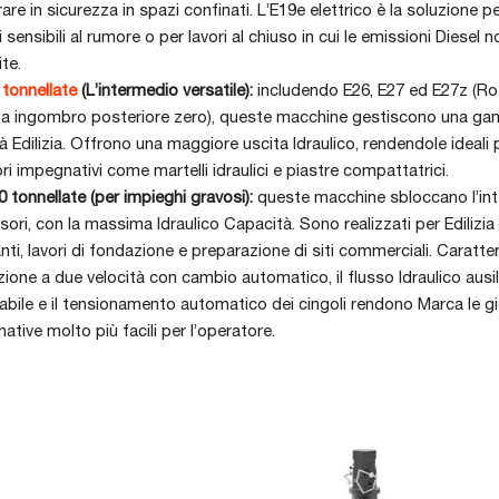
rare in sicurezza in spazi confinati. L’E19e elettrico è la soluzione p
 sensibili al rumore o per lavori al chiuso in cui le emissioni Diesel 
te.
 tonnellate
(L’intermedio versatile):
includendo E26, E27 ed E27z (Ro
a a ingombro posteriore zero), queste macchine gestiscono una g
ità Edilizia. Offrono una maggiore uscita Idraulico, rendendole ideali
i impegnativi come martelli idraulici e piastre compattatrici.
0 tonnellate (per impieghi gravosi):
queste macchine sbloccano l’int
sori, con la massima Idraulico Capacità. Sono realizzati per Edilizia
nti, lavori di fondazione e preparazione di siti commerciali. Caratt
azione a due velocità con cambio automatico, il flusso Idraulico ausil
abile e il tensionamento automatico dei cingoli rendono Marca le g
ative molto più facili per l’operatore.