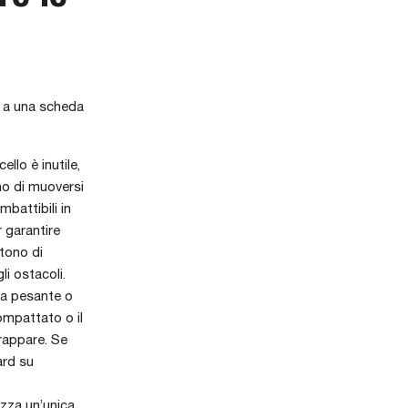
e a una scheda
llo è inutile,
no di muoversi
mbattibili in
r garantire
ntono di
li ostacoli.
lla pesante o
ompattato o il
rappare. Se
ard su
izza un’unica