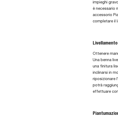
impieghi gravo
è necessario m
accessorio Pia
completare il 
Livellamento 
Ottenere manua
Una benna live
una finitura li
inclinarsi in 
riposizionare 
potrà raggiung
effettuare cont
Piantumazione