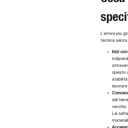
speci
L’errore più 
tecnica senza 
Inizi con
indipend
attravers
questo a
stabilit
lavorare
Conosca 
dal terr
vecchio 
Lei salt
material
Accesso