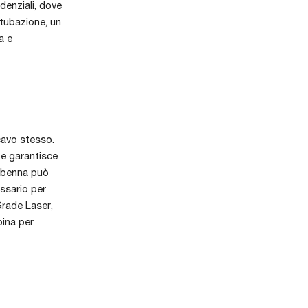
denziali, dove
 tubazione, un
a e
cavo stesso.
 e garantisce
la benna può
ssario per
Grade Laser,
bina per