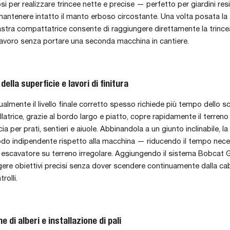
si per realizzare trincee nette e precise — perfetto per giardini resi
antenere intatto il manto erboso circostante. Una volta posata la
stra compattatrice consente di raggiungere direttamente la trince
lavoro senza portare una seconda macchina in cantiere.
della superficie e lavori di finitura
lmente il livello finale corretto spesso richiede più tempo dello s
llatrice, grazie al bordo largo e piatto, copre rapidamente il terreno
scia per prati, sentieri e aiuole. Abbinandola a un giunto inclinabile, 
modo indipendente rispetto alla macchina — riducendo il tempo nece
l'escavatore su terreno irregolare. Aggiungendo il sistema Bobcat 
ere obiettivi precisi senza dover scendere continuamente dalla ca
rolli.
 di alberi e installazione di pali