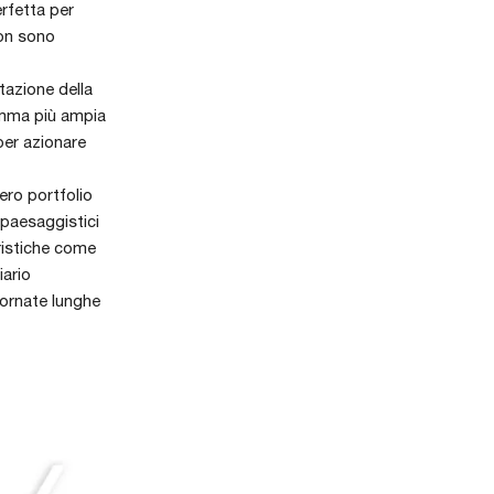
erfetta per
non sono
tazione della
amma più ampia
 per azionare
ero portfolio
 paesaggistici
eristiche come
iario
iornate lunghe