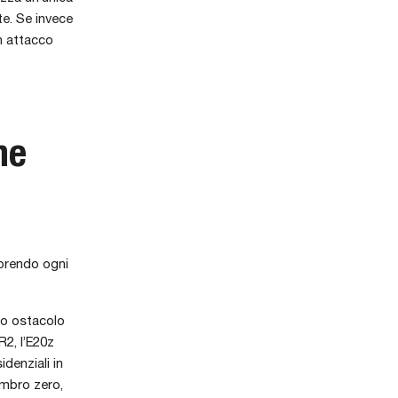
te. Se invece
n attacco
ne
prendo ogni
Suo ostacolo
R2, l’E20z
idenziali in
ombro zero,