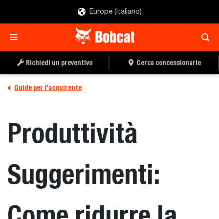
Europe (Italiano)
Richiedi un preventivo
Cerca concessionarie
Guide per l'acquirente
Produttività
Suggerimenti:
Come ridurre la