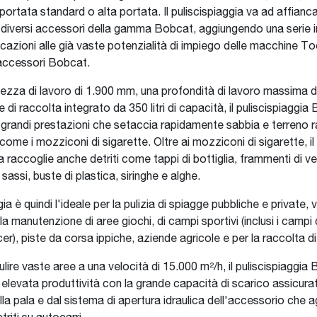
ortata standard o alta portata. Il puliscispiaggia va ad affiancar
i diversi accessori della gamma Bobcat, aggiungendo una serie 
cazioni alle già vaste potenzialità di impiego delle macchine Too
ccessori Bobcat.
ezza di lavoro di 1.900 mm, una profondità di lavoro massima 
 di raccolta integrato da 350 litri di capacità, il puliscispiaggia
grandi prestazioni che setaccia rapidamente sabbia e terreno 
i come i mozziconi di sigarette. Oltre ai mozziconi di sigarette, il
a raccoglie anche detriti come tappi di bottiglia, frammenti di ve
 sassi, buste di plastica, siringhe e alghe.
gia è quindi l'ideale per la pulizia di spiagge pubbliche e private, v
a manutenzione di aree giochi, di campi sportivi (inclusi i campi
r), piste da corsa ippiche, aziende agricole e per la raccolta di
pulire vaste aree a una velocità di 15.000 m²/h, il puliscispiaggia
a elevata produttività con la grande capacità di scarico assicura
la pala e dal sistema di apertura idraulica dell'accessorio che a