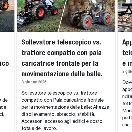
Sollevatore telescopico vs.
App
trattore compatto con pala
tel
ico
caricatrice frontale per la
e i
2 giu
movimentazione delle balle.
3 giugno 2026
Dove
appo
Sollevatore telescopico vs. trattore
nell’
o del
compatto con Pala caricatrice frontale
tett
ende
per la movimentazione delle balle: Altezza
Manu
ci,
di sollevamento, sbraccio, stabilità,
piat
Accessori, accesso agli edifici e costo
una 
totale del lavoro.