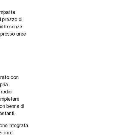
compatta
l prezzo di
ilità senza
e presso aree
grato con
pria
radici
completare
con benna di
ostanti.
ione integrata
ioni di