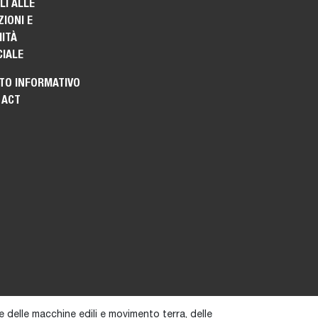
I ALLE
IONI E
ITÀ
IALE
TO INFORMATIVO
 ACT
 delle macchine edili e movimento terra, delle