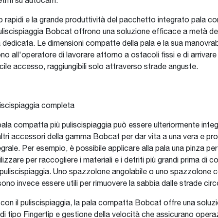
triti su autocarri.
clo rapidi e la grande produttività del pacchetto integrato pala 
liscispiaggia Bobcat offrono una soluzione efficace a metà de
dedicata. Le dimensioni compatte della pala e la sua manovrab
o all'operatore di lavorare attorno a ostacoli fissi e di arrivar
ficile accesso, raggiungibili solo attraverso strade anguste.
iscispiaggia completa
pala compatta più puliscispiaggia può essere ulteriormente inte
 altri accessori della gamma Bobcat per dar vita a una vera e pro
grale. Per esempio, è possibile applicare alla pala una pinza per 
izzare per raccogliere i materiali e i detriti più grandi prima di 
l puliscispiaggia. Uno spazzolone angolabile o uno spazzolone 
ono invece essere utili per rimuovere la sabbia dalle strade circ
con il puliscispiaggia, la pala compatta Bobcat offre una soluz
i tipo Fingertip e gestione della velocità che assicurano operaz