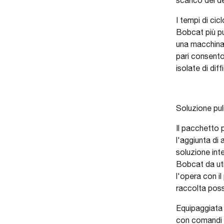
scarico dei de
I tempi di ci
Bobcat più pu
una macchina 
pari consenton
isolate di dif
Soluzione pul
Il pacchetto 
l'aggiunta di
soluzione inte
Bobcat da util
l'opera con i
raccolta poss
Equipaggiata 
con comandi d