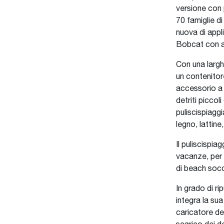
versione con p
70 famiglie d
nuova di appli
Bobcat con a
Con una largh
un contenitore
accessorio a 
detriti piccol
puliscispiaggi
legno, lattine,
Il puliscispiag
vacanze, per l
di beach socce
In grado di ri
integra la su
caricatore del