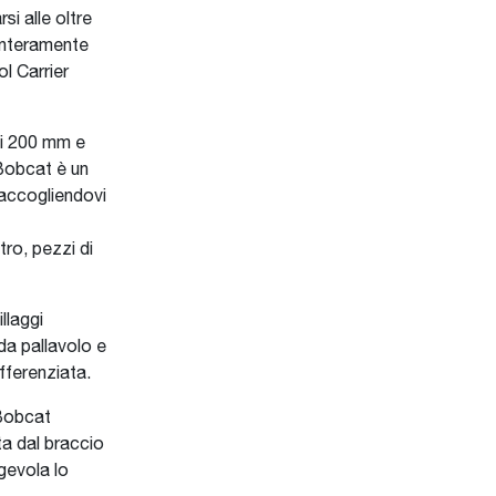
si alle oltre
interamente
l Carrier
di 200 mm e
 Bobcat è un
raccogliendovi
tro, pezzi di
illaggi
 da pallavolo e
fferenziata.
 Bobcat
ta dal braccio
gevola lo