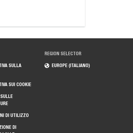
tabelle di carico di
stabilizzazione e qua
costo più elevato.
REGION SELECTOR
IVA SULLA
EUROPE (ITALIANO)
IVA SUI COOKIE
 SULLE
TURE
NI DI UTILIZZO
ZIONE DI