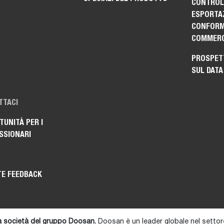
CONTROLL
ESPORTAZ
CONFORM
COMMERC
PROSPET
SUL DATA
TTACI
UNITÀ PER I
SSIONARI
TE FEEDBACK
 società del gruppo Doosan.
Doosan è un leader globale nel settore