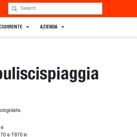
ACQUIRENTE
AZIENDA
puliscispiaggia
cingolate.
 è
70 e T870 in