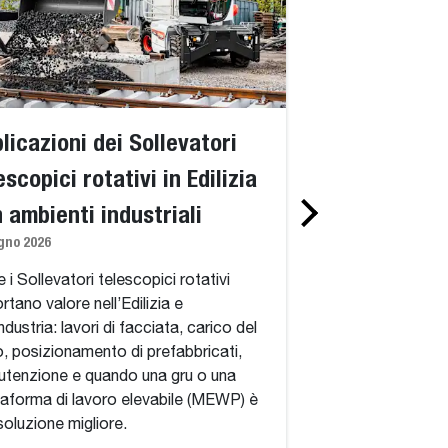
licazioni dei Sollevatori
Standard vs. 
escopici rotativi in Edilizia
telescopici ro
n ambienti industriali
spiegazione d
gno 2026
360 gradi, del
simili a una g
 i Sollevatori telescopici rotativi
rtano valore nell’Edilizia e
adatti
industria: lavori di facciata, carico del
1 giugno 2026
o, posizionamento di prefabbricati,
tenzione e quando una gru o una
Standard vs. Sollev
taforma di lavoro elevabile (MEWP) è
rotativi: cosa aggi
soluzione migliore.
continua a 360 gra