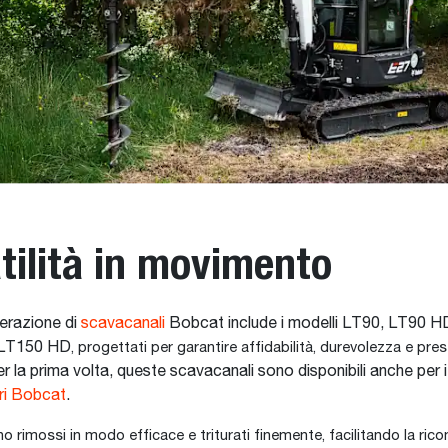
tilità in movimento
erazione di
scavacanali
Bobcat include i modelli LT90, LT90 H
 LT150 HD
, progettati per garantire affidabilità, durevolezza e pres
r la prima volta, queste scavacanali sono disponibili anche per i
ri Bobcat
.
ono rimossi in modo efficace e triturati finemente, facilitando la ri