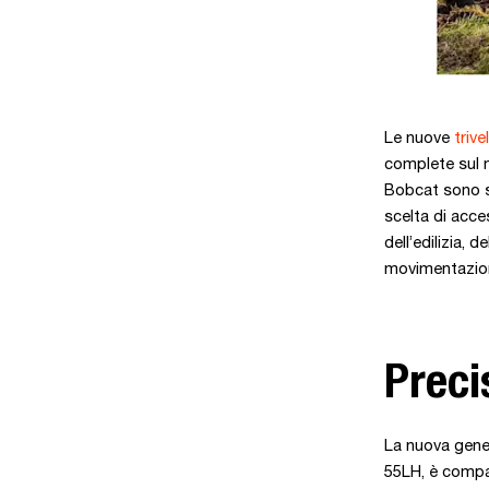
Le nuove
trivel
complete sul 
Bobcat sono s
scelta di acce
dell’edilizia, 
movimentazione
Preci
La nuova gene
55LH, è compa