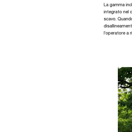
La gamma inclu
integrato nel c
scavo. Quando 
disallineament
l’operatore a r