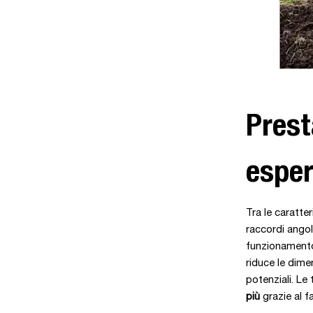
Prest
esper
Tra le caratte
raccordi angola
funzionamento f
riduce le dimen
potenziali. Le
più
grazie al fa