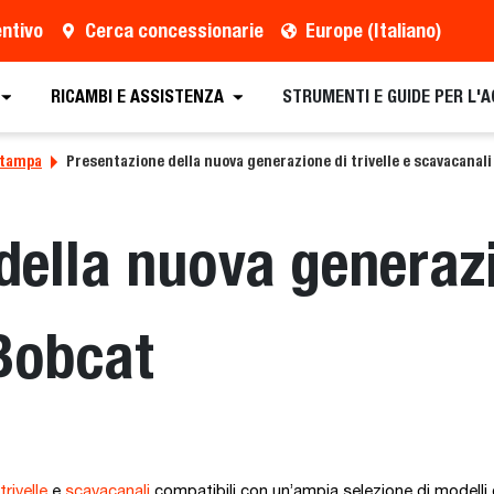
entivo
Cerca concessionarie
Europe (Italiano)
RICAMBI E ASSISTENZA
STRUMENTI E GUIDE PER L'
stampa
Presentazione della nuova generazione di trivelle e scavacanali
ella nuova generazio
Bobcat
trivelle
e
scavacanali
compatibili con un’ampia selezione di modelli 