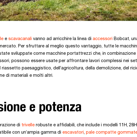
le
e
scavacanali
vanno ad arricchire la linea di
accessori
Bobcat, una
mercato. Per sfruttare al meglio questo vantaggio, tutte le macch
tate sviluppate come macchine portattrezzi che, in combinazione 
ssori, possono essere usate per affrontare lavori complessi nei set
del riassetto paesaggistico, dell’agricoltura, della demolizione, del rici
 di materiali e molti altri.
sione e potenza
razione di
trivelle
robuste e affidabili, che include i modelli 11H, 28
tibile con un’ampia gamma di
escavatori
,
pale compatte gommat