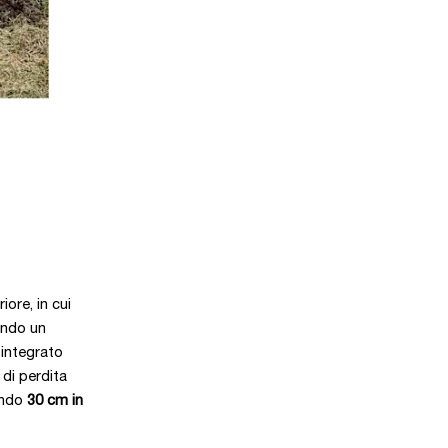
ore, in cui
rando un
 integrato
i di perdita
ando
30 cm in