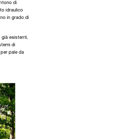
ntono di
to idraulico
ono in grado di
 già esistenti,
stemi di
 per pale da