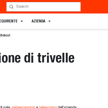
ACQUIRENTE
AZIENDA
 Bobcat
ne di trivelle
di pale,
miniescavatori
e
telescopici
dell’azienda.