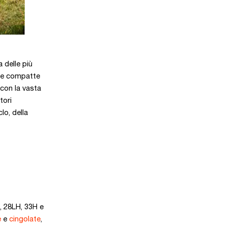
 delle più
ine compatte
con la vasta
tori
clo, della
H, 28LH, 33H e
e
e
cingolate
,