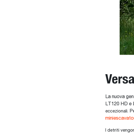
Versa
La nuova gen
LT120 HD e
Pe
eccezionali.
miniescavato
I detriti veng