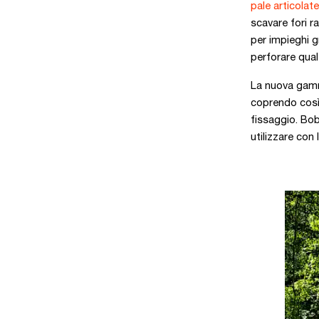
pale articolat
scavare fori r
per impieghi g
perforare quals
La nuova gamma 
coprendo così 
fissaggio. Bob
utilizzare con