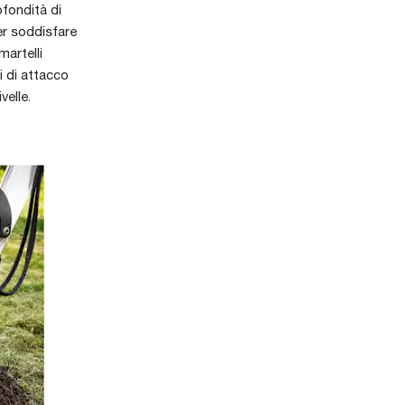
ofondità di
er soddisfare
martelli
i di attacco
velle.