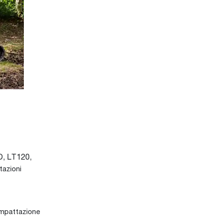
D, LT120,
tazioni
compattazione