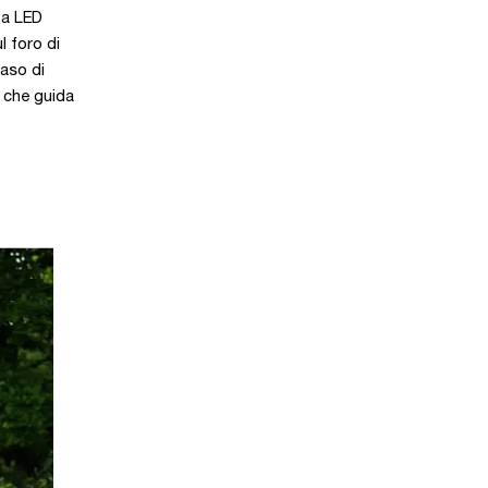
 a LED
l foro di
caso di
e che guida