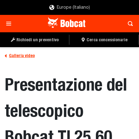
Europe (Italiano)
Richiedi un preventivo
Cerca concessionarie
Galleria video
Presentazione del
telescopico
Bobcat TL25.60