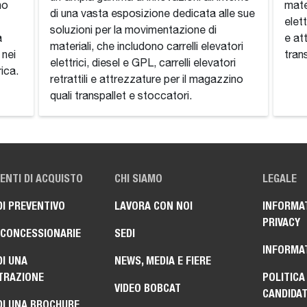
no
mate
di una vasta esposizione dedicata alle sue
elett
soluzioni per la movimentazione di
a
e at
materiali, che includono carrelli elevatori
 nei
trans
elettrici, diesel e GPL, carrelli elevatori
ica.
retrattili e attrezzature per il magazzino
quali transpallet e stoccatori.
NTI DI ACQUISTO
CHI SIAMO
LEGALE
DI PREVENTIVO
LAVORA CON NOI
INFORMAT
PRIVACY
 CONCESSIONARIE
SEDI
INFORMAT
DI UNA
NEWS, MEDIA E FIERE
TRAZIONE
POLITICA
VIDEO BOBCAT
CANDIDA
DI UNA BROCHURE