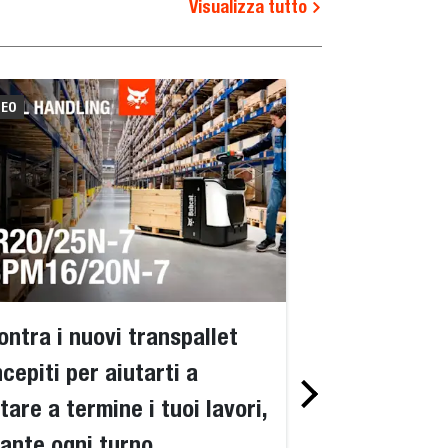
Visualizza tutto
DEO
VIDEO
ontra i nuovi transpallet
Incrementa l'e
cepiti per aiutarti a
magazzino con
tare a termine i tuoi lavori,
elettrici Bobc
ante ogni turno
Migliora l'efficienz