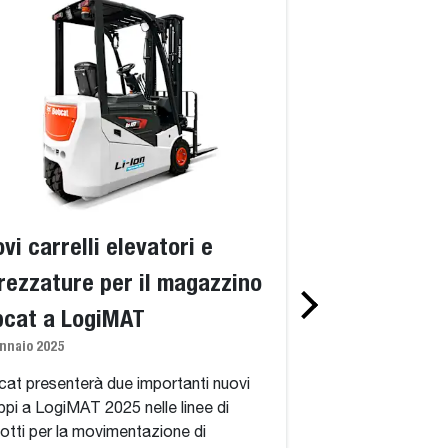
vi carrelli elevatori e
Bobcat prese
rezzature per il magazzino
completa di pr
bcat a LogiMAT
movimentazion
nnaio 2025
LogiMAT
19 febbraio 2024
at presenterà due importanti nuovi
uppi a LogiMAT 2025 nelle linee di
La fiera LogiMAT 2
otti per la movimentazione di
per presentare per 