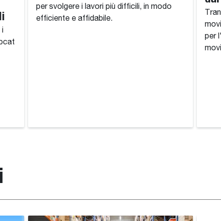
per svolgere i lavori più difficili, in modo
i
Tran
efficiente e affidabile.
movi
 i
per 
obcat
movi
i