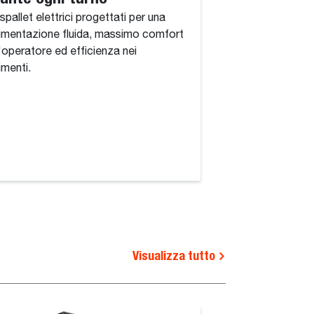
transpallet elettri
spallet elettrici progettati per una
BPM20S-7 e BPR2
mentazione fluida, massimo comfort
l'operatore ed efficienza nei
menti.
Visualizza tutto