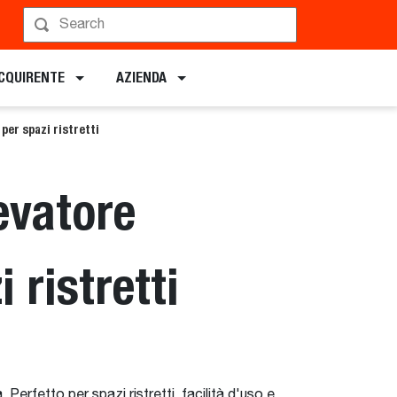
ACQUIRENTE
AZIENDA
per spazi ristretti
levatore
 ristretti
erfetto per spazi ristretti, facilità d'uso e