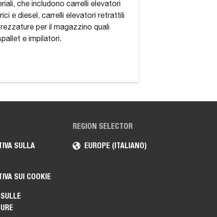
riali, che includono carrelli elevatori
gamma completa di
rici e diesel, carrelli elevatori retrattili
movimentazione di m
trezzature per il magazzino quali
pallet e impilatori.
REGION SELECTOR
IVA SULLA
EUROPE (ITALIANO)
IVA SUI COOKIE
 SULLE
TURE