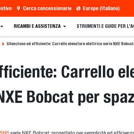
entivo
Cerca concessionarie
Europe (Italiano)
RICAMBI E ASSISTENZA
STRUMENTI E GUIDE PER L'
Silenzioso ed efficiente: Carrello elevatore elettrico serie NXE Bobcat 
fficiente: Carrello e
 NXE Bobcat per spazi
5NS
serie NXE Bobcat: progettato per semplicità ed efficienza. P