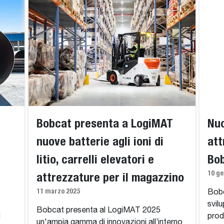
Bobcat presenta a LogiMAT
Nuo
nuove batterie agli ioni di
att
litio, carrelli elevatori e
Bo
10 ge
attrezzature per il magazzino
11 marzo 2025
Bobc
svil
Bobcat presenta al LogiMAT 2025
i
prod
un'ampia gamma di innovazioni all’interno