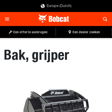
Europe (Dutch)
OFFERTE AANVRAGEN
EEN DEALER ZOEKEN
Een offerte aanvragen
Een dealer zoeken
Bak, grijper