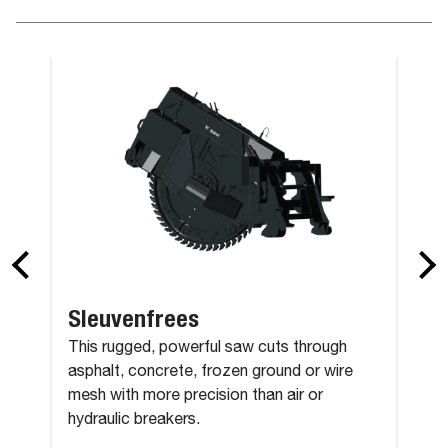
iteitsgrijper op bak
Palletvorken
Sleuvenfrees
This rugged, powerful saw cuts through
asphalt, concrete, frozen ground or wire
mesh with more precision than air or
hydraulic breakers.