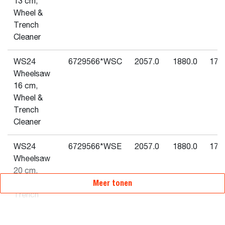
13 cm,
Wheel &
Trench
Cleaner
WS24
6729566*WSC
2057.0
1880.0
174
Wheelsaw
16 cm,
Wheel &
Trench
Cleaner
WS24
6729566*WSE
2057.0
1880.0
174
Wheelsaw
20 cm,
Meer tonen
Wheel &
Trench
Cleaner