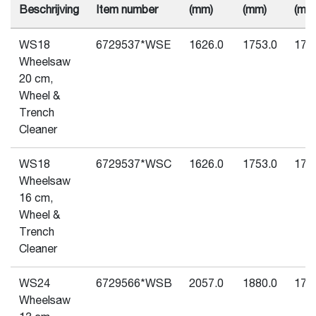
Beschrijving
Item number
(mm)
(mm)
(mm
WS18
6729537*WSE
1626.0
1753.0
174
Wheelsaw
20 cm,
Wheel &
Trench
Cleaner
WS18
6729537*WSC
1626.0
1753.0
174
Wheelsaw
16 cm,
Wheel &
Trench
Cleaner
WS24
6729566*WSB
2057.0
1880.0
174
Wheelsaw